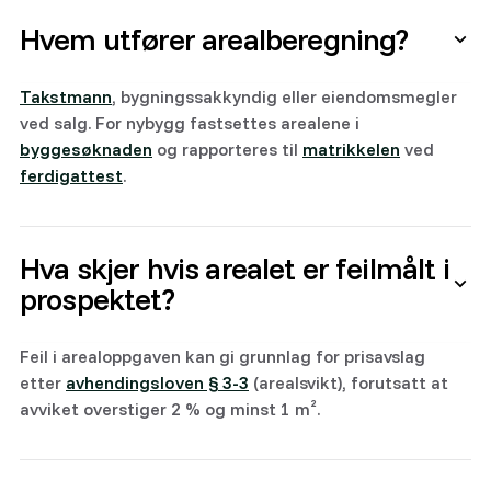
Hvem utfører arealberegning?
Takstmann
, bygningssakkyndig eller eiendomsmegler
ved salg. For nybygg fastsettes arealene i
byggesøknaden
og rapporteres til
matrikkelen
ved
ferdigattest
.
Hva skjer hvis arealet er feilmålt i
prospektet?
Feil i arealoppgaven kan gi grunnlag for prisavslag
etter
avhendingsloven § 3-3
(arealsvikt), forutsatt at
avviket overstiger 2 % og minst 1 m².