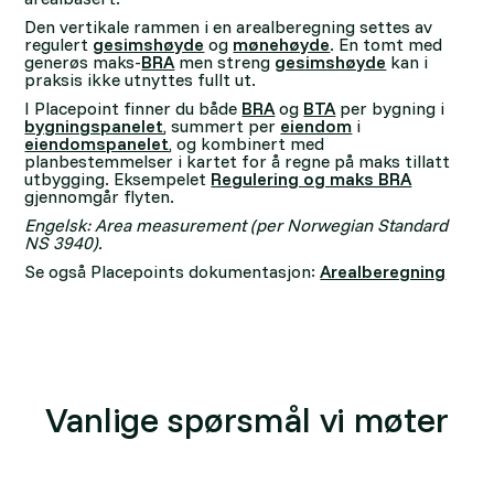
Den vertikale rammen i en arealberegning settes av
regulert
gesimshøyde
og
mønehøyde
. En tomt med
generøs maks-
BRA
men streng
gesimshøyde
kan i
praksis ikke utnyttes fullt ut.
I Placepoint finner du både
BRA
og
BTA
per bygning i
bygningspanelet
, summert per
eiendom
i
eiendomspanelet
, og kombinert med
planbestemmelser i kartet for å regne på maks tillatt
utbygging. Eksempelet
Regulering og maks BRA
gjennomgår flyten.
Engelsk: Area measurement (per Norwegian Standard
NS 3940).
Se også Placepoints dokumentasjon:
Arealberegning
Vanlige spørsmål vi møter