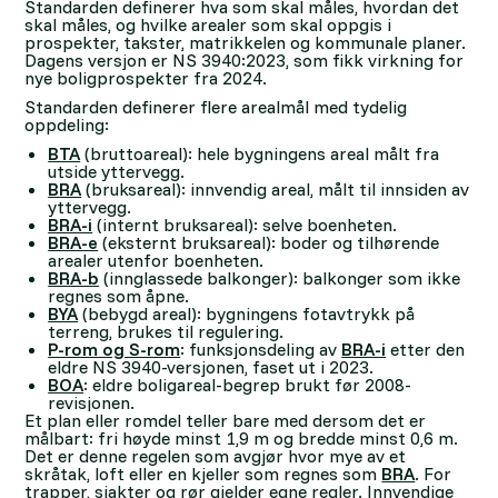
Standarden definerer hva som skal måles, hvordan det
skal måles, og hvilke arealer som skal oppgis i
prospekter, takster, matrikkelen og kommunale planer.
Dagens versjon er NS 3940:2023, som fikk virkning for
nye boligprospekter fra 2024.
Standarden definerer flere arealmål med tydelig
oppdeling:
BTA
(bruttoareal): hele bygningens areal målt fra
utside yttervegg.
BRA
(bruksareal): innvendig areal, målt til innsiden av
yttervegg.
BRA-i
(internt bruksareal): selve boenheten.
BRA-e
(eksternt bruksareal): boder og tilhørende
arealer utenfor boenheten.
BRA-b
(innglassede balkonger): balkonger som ikke
regnes som åpne.
BYA
(bebygd areal): bygningens fotavtrykk på
terreng, brukes til regulering.
P-rom og S-rom
: funksjonsdeling av
BRA-i
etter den
eldre NS 3940-versjonen, faset ut i 2023.
BOA
: eldre boligareal-begrep brukt før 2008-
revisjonen.
Et plan eller romdel teller bare med dersom det er
målbart: fri høyde minst 1,9 m og bredde minst 0,6 m.
Det er denne regelen som avgjør hvor mye av et
skråtak, loft eller en kjeller som regnes som
BRA
. For
trapper, sjakter og rør gjelder egne regler. Innvendige