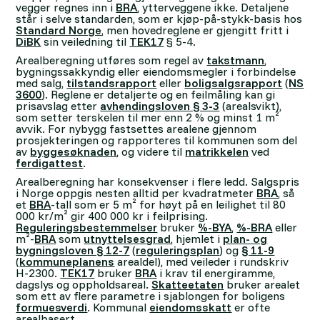
vegger regnes inn i
BRA
, ytterveggene ikke. Detaljene
står i selve standarden, som er kjøp-på-stykk-basis hos
Standard Norge
, men hovedreglene er gjengitt fritt i
DiBK
sin veiledning til
TEK17
§ 5-4.
Arealberegning utføres som regel av
takstmann
,
bygningssakkyndig eller eiendomsmegler i forbindelse
med salg,
tilstandsrapport
eller
boligsalgsrapport
(
NS
3600
). Reglene er detaljerte og en feilmåling kan gi
prisavslag etter
avhendingsloven § 3-3
(arealsvikt),
som setter terskelen til mer enn 2 % og minst 1 m²
avvik. For nybygg fastsettes arealene gjennom
prosjekteringen og rapporteres til kommunen som del
av
byggesøknaden
, og videre til
matrikkelen
ved
ferdigattest
.
Arealberegning har konsekvenser i flere ledd. Salgspris
i Norge oppgis nesten alltid per kvadratmeter
BRA
, så
et
BRA
-tall som er 5 m² for høyt på en leilighet til 80
000 kr/m² gir 400 000 kr i feilprising.
Reguleringsbestemmelser
bruker
%-BYA
,
%-BRA
eller
m²-
BRA
som
utnyttelsesgrad
, hjemlet i
plan- og
bygningsloven § 12-7
(
reguleringsplan
) og
§ 11-9
(
kommuneplanens
arealdel), med veileder i rundskriv
H-2300.
TEK17
bruker
BRA
i krav til energiramme,
dagslys og oppholdsareal.
Skatteetaten
bruker arealet
som ett av flere parametre i sjablongen for boligens
formuesverdi
. Kommunal
eiendomsskatt
er ofte
arealbasert.