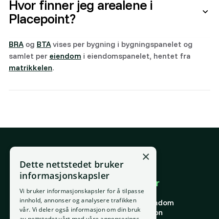
Hvor finner jeg arealene i
Placepoint?
BRA
og
BTA
vises per bygning i bygningspanelet og
samlet per
eiendom
i eiendomspanelet, hentet fra
matrikkelen
.
×
E-post
Dette nettstedet bruker
support@placepoint.no
informasjonskapsler
Selskapet
Brukområder
Vi bruker informasjonskapsler for å tilpasse
Hjem
Forstå eiendom
innhold, annonser og analysere trafikken
Om oss
Finne riktig eiendom
vår. Vi deler også informasjon om din bruk
Ansatte
Finn riktig person
av nettstedet vårt med våre annonserings-