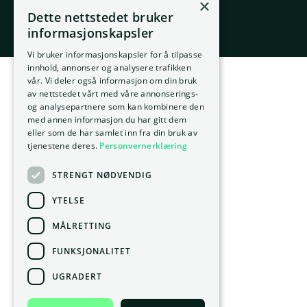
×
Laget med 💚 av
Box.no
Dette nettstedet bruker
Følg oss på sosiale medier
informasjonskapsler
Vi bruker informasjonskapsler for å tilpasse
innhold, annonser og analysere trafikken
vår. Vi deler også informasjon om din bruk
av nettstedet vårt med våre annonserings-
og analysepartnere som kan kombinere den
med annen informasjon du har gitt dem
eller som de har samlet inn fra din bruk av
tjenestene deres.
Personvernerklæring
STRENGT NØDVENDIG
YTELSE
MÅLRETTING
FUNKSJONALITET
UGRADERT