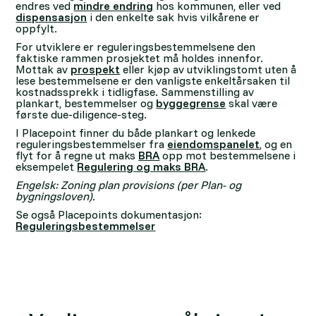
endres ved
mindre endring
hos kommunen, eller ved
dispensasjon
i den enkelte sak hvis vilkårene er
oppfylt.
For utviklere er reguleringsbestemmelsene den
faktiske rammen prosjektet må holdes innenfor.
Mottak av
prospekt
eller kjøp av utviklingstomt uten å
lese bestemmelsene er den vanligste enkeltårsaken til
kostnadssprekk i tidligfase. Sammenstilling av
plankart, bestemmelser og
byggegrense
skal være
første due-diligence-steg.
I Placepoint finner du både plankart og lenkede
reguleringsbestemmelser fra
eiendomspanelet
, og en
flyt for å regne ut maks
BRA
opp mot bestemmelsene i
eksempelet
Regulering og maks BRA
.
Engelsk: Zoning plan provisions (per Plan- og
bygningsloven).
Se også Placepoints dokumentasjon:
Reguleringsbestemmelser