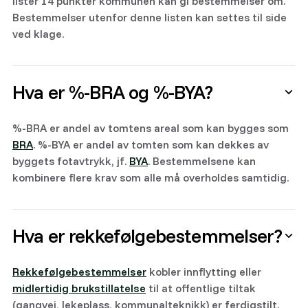
lister 14 punkter kommunen kan gi bestemmelser om.
Bestemmelser utenfor denne listen kan settes til side
ved klage.
Hva er %-BRA og %-BYA?
%-BRA er andel av tomtens areal som kan bygges som
BRA
. %-BYA er andel av tomten som kan dekkes av
byggets fotavtrykk, jf.
BYA
. Bestemmelsene kan
kombinere flere krav som alle må overholdes samtidig.
Hva er rekkefølgebestemmelser?
Rekkefølgebestemmelser
kobler innflytting eller
midlertidig brukstillatelse
til at offentlige tiltak
(gangvei, lekeplass, kommunalteknikk) er ferdigstilt.