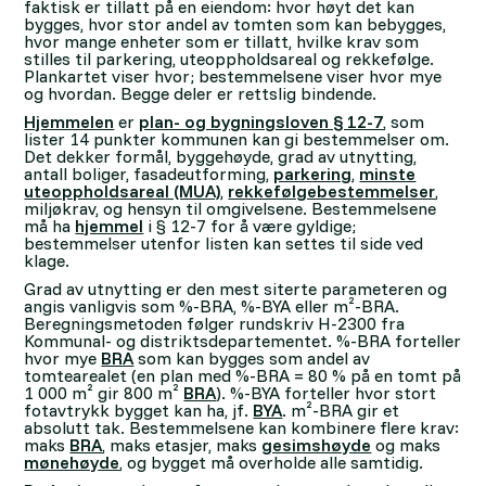
faktisk er tillatt på en eiendom: hvor høyt det kan
bygges, hvor stor andel av tomten som kan bebygges,
hvor mange enheter som er tillatt, hvilke krav som
stilles til parkering, uteoppholdsareal og rekkefølge.
Plankartet viser hvor; bestemmelsene viser hvor mye
og hvordan. Begge deler er rettslig bindende.
Hjemmelen
er
plan- og bygningsloven § 12-7
, som
lister 14 punkter kommunen kan gi bestemmelser om.
Det dekker formål, byggehøyde, grad av utnytting,
antall boliger, fasadeutforming,
parkering
,
minste
uteoppholdsareal (MUA)
,
rekkefølgebestemmelser
,
miljøkrav, og hensyn til omgivelsene. Bestemmelsene
må ha
hjemmel
i § 12-7 for å være gyldige;
bestemmelser utenfor listen kan settes til side ved
klage.
Grad av utnytting er den mest siterte parameteren og
angis vanligvis som %-BRA, %-BYA eller m²-BRA.
Beregningsmetoden følger rundskriv H-2300 fra
Kommunal- og distriktsdepartementet. %-BRA forteller
hvor mye
BRA
som kan bygges som andel av
tomtearealet (en plan med %-BRA = 80 % på en tomt på
1 000 m² gir 800 m²
BRA
). %-BYA forteller hvor stort
fotavtrykk bygget kan ha, jf.
BYA
. m²-BRA gir et
absolutt tak. Bestemmelsene kan kombinere flere krav:
maks
BRA
, maks etasjer, maks
gesimshøyde
og maks
mønehøyde
, og bygget må overholde alle samtidig.