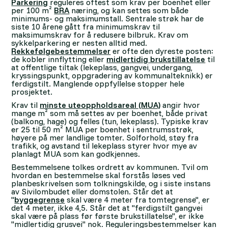
Parkering
reguleres oftest som krav per boenhet eller
per 100 m²
BRA
næring, og kan settes som både
minimums- og maksimumstall. Sentrale strøk har de
siste 10 årene gått fra minimumskrav til
maksimumskrav for å redusere bilbruk. Krav om
sykkelparkering er nesten alltid med.
Rekkefølgebestemmelser
er ofte den dyreste posten:
de kobler innflytting eller
midlertidig brukstillatelse
til
at offentlige tiltak (lekeplass, gangvei, undergang,
kryssingspunkt, oppgradering av kommunalteknikk) er
ferdigstilt. Manglende oppfyllelse stopper hele
prosjektet.
Krav til
minste uteoppholdsareal (MUA)
angir hvor
mange m² som må settes av per boenhet, både privat
(balkong, hage) og felles (tun, lekeplass). Typiske krav
er 25 til 50 m² MUA per boenhet i sentrumsstrøk,
høyere på mer landlige tomter. Solforhold, støy fra
trafikk, og avstand til lekeplass styrer hvor mye av
planlagt MUA som kan godkjennes.
Bestemmelsene tolkes ordrett av kommunen. Tvil om
hvordan en bestemmelse skal forstås løses ved
planbeskrivelsen som tolkningskilde, og i siste instans
av Sivilombudet eller domstolen. Står det at
"
byggegrense
skal være 4 meter fra tomtegrense", er
det 4 meter, ikke 4,5. Står det at "ferdigstilt gangvei
skal være på plass før første brukstillatelse", er ikke
"midlertidig grusvei" nok. Reguleringsbestemmelser kan