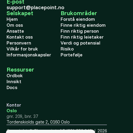
E-post
support@placepoint.no
Selskapet
Brukområder
Hjem
Forstå eiendom
Om oss
Finne riktig eiendom
Ansatte
Finn riktig person
Kontakt oss
Finn riktig leietaker
Personvern
Verdi og potensial
Vilkår for bruk
Risiko
Informasjonskapsler
Portefølje
Ressurser
Ordbok
Innsikt
Docs
Kontor
Oslo
gnr. 209, bnr. 37
Tordenskiolds gate 2, 0160 Oslo
Copyright ©
Placepoint AS
(921 550 049) | 2026