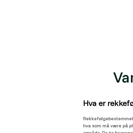
I Placepoint finner du gjeldende
reguleringspla
Engelsk: Sequence-of-development provisions (p
Se også Placepoints dokumentasjon:
Rekkeføl
Va
Hva er rekke
Rekkefølgebestemmelse
hva som må være på p
område. De to begrepe