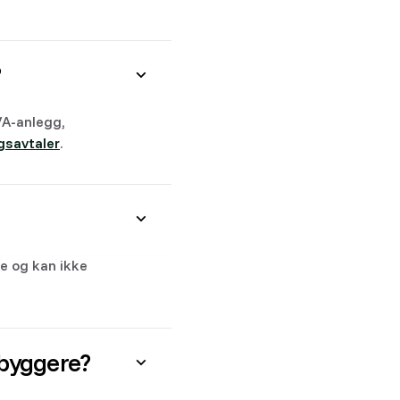
?
VA-anlegg,
gsavtaler
.
e og kan ikke
tbyggere?