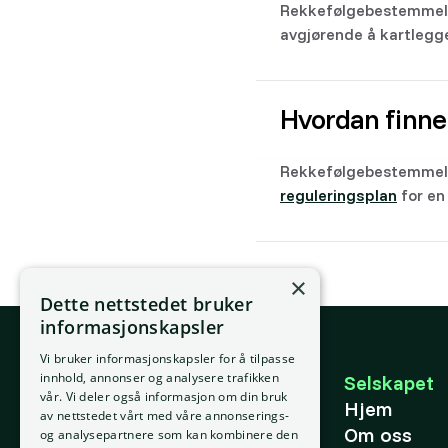
Rekkefølgebestemmelser
avgjørende å kartlegge
Hvordan finne
Rekkefølgebestemmel
reguleringsplan
for e
×
Dette nettstedet bruker
informasjonskapsler
Vi bruker informasjonskapsler for å tilpasse
E-post
innhold, annonser og analysere trafikken
Selskapet
vår. Vi deler også informasjon om din bruk
support@placepoint.no
Hjem
av nettstedet vårt med våre annonserings-
Om oss
og analysepartnere som kan kombinere den