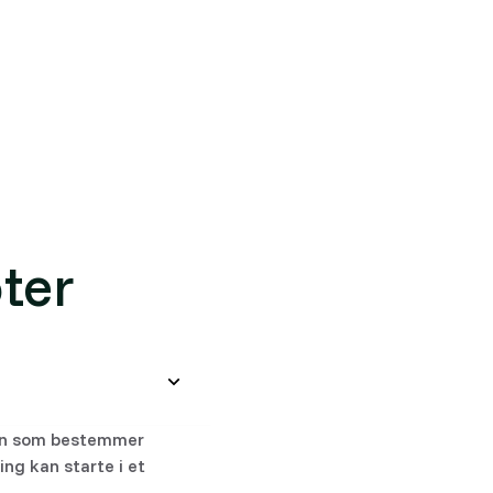
ravene må deretter leses i planbestemmelsene.
ter
nen som bestemmer
ing kan starte i et