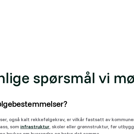
n
for en
eiendom
i
eiendomspanelet
; selve rekkefølgek
er Plan- og bygningsloven).
gebestemmelser
nlige spørsmål vi mø
følgebestemmelser?
r, også kalt rekkefølgekrav, er vilkår fastsatt av kommu
lass, som
infrastruktur
, skoler eller grønnstruktur, før utbygg
ne brukes om hverandre og betyr det samme.