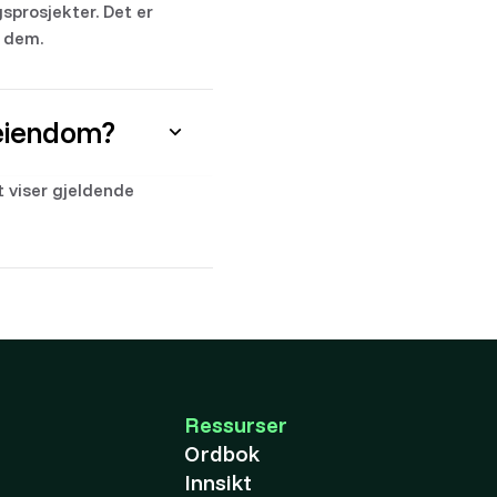
sprosjekter. Det er
e dem.
 eiendom?
 viser gjeldende
Ressurser
Ordbok
Innsikt