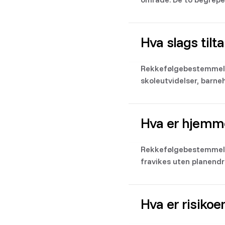
Hva slags til
Rekkefølgebestemmelse
skoleutvidelser, barne
Hva er hjemm
Rekkefølgebestemmels
fravikes uten planendr
Hva er risiko