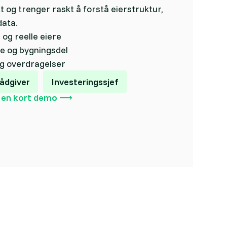
 og trenger raskt å forstå eierstruktur,
ata.
og reelle eiere
je og bygningsdel
og overdragelser
ådgiver
Investeringssjef
 en kort demo ⟶