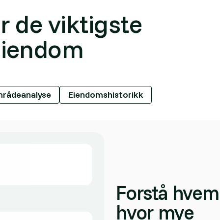
r de viktigste
 eiendom
rådeanalyse
Eiendomshistorikk
Forstå hvem
hvor mye