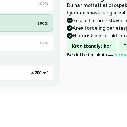
100%
Du har mottatt et prospekt
hjemmelshavere og areald
Se alle hjemmelshavere 
100%
Arealfordeling per etas
Historisk eierstruktur 
67%
Kredittanalytiker
R
Se dette i praksis —
book
4 200 m²