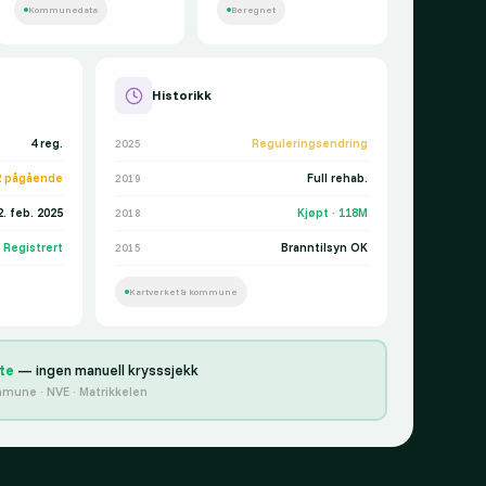
Kommunedata
Beregnet
Historikk
4 reg.
Reguleringsendring
2025
2 pågående
Full rehab.
2019
2. feb. 2025
Kjøpt · 118M
2018
Registrert
Branntilsyn OK
2015
Kartverket & kommune
te
— ingen manuell krysssjekk
mune · NVE · Matrikkelen