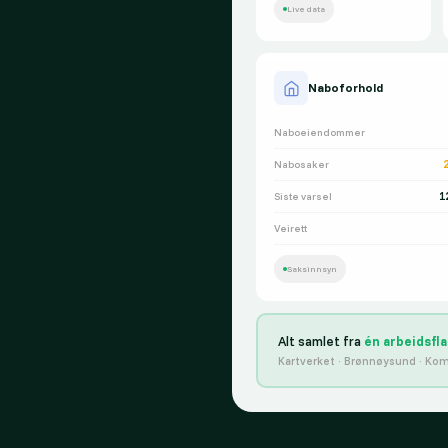
Live data
Naboforhold
Naboeiendommer
Nabosaker
1
Siste varsel
Veirett
Saksinnsyn
Alt samlet fra
én arbeidsfla
Kartverket · Brønnøysund · Kom