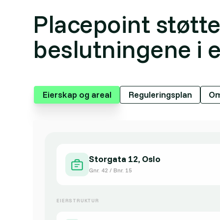
Placepoint støtte
beslutningene i
Eierskap og areal
Reguleringsplan
Om
Storgata 12, Oslo
Gnr. 42 / Bnr. 15
EIERSTRUKTUR