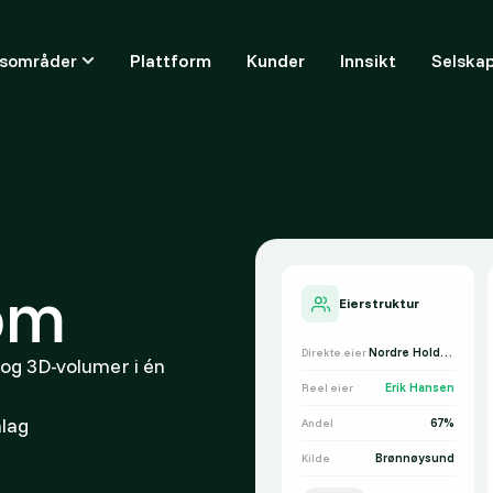
ksområder
Plattform
Kunder
Innsikt
Selska
om
Eierstruktur
Nordre Holding
Direkte eier
 og 3D-volumer i én
Erik Hansen
Reel eier
nlag
67%
Andel
Brønnøysund
Kilde