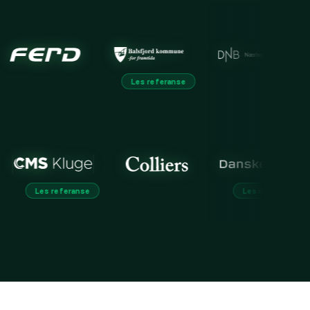
Les referanse
Les r
referanse
Les referanse
Les