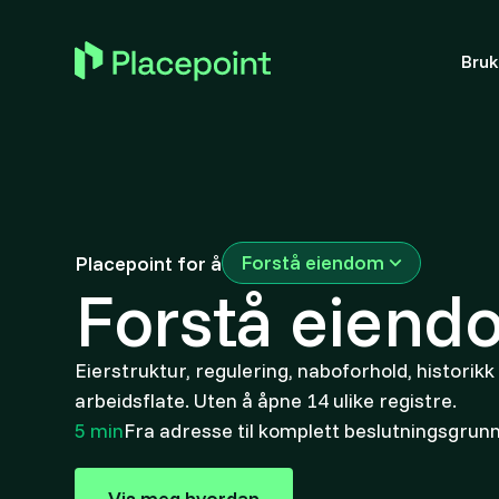
Bru
Forstå eiendom
Placepoint for å
Forstå eiend
Eierstruktur, regulering, naboforhold, historikk
arbeidsflate. Uten å åpne 14 ulike registre.
5 min
Fra adresse til komplett beslutningsgrun
Vis meg hvordan