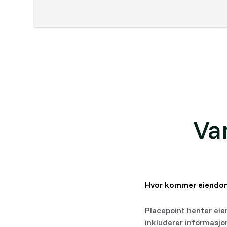
Va
Hvor kommer eiendom
Placepoint henter eie
inkluderer informasjo