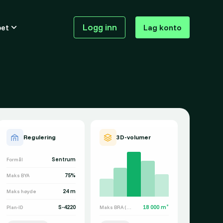
Logg inn
pet
Lag konto
Regulering
3D-volumer
Sentrum
Formål
75%
Maks BYA
24 m
Maks høyde
S-4220
18 000 m²
Plan-ID
Maks BRA (est.)