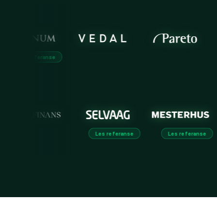
feranse
Les re
Les referanse
Les 