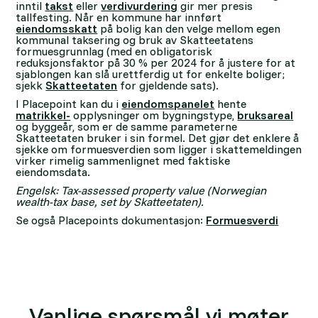
inntil
takst
eller
verdivurdering
gir mer presis
tallfesting. Når en kommune har innført
eiendomsskatt
på bolig kan den velge mellom egen
kommunal taksering og bruk av Skatteetatens
formuesgrunnlag (med en obligatorisk
reduksjonsfaktor på 30 % per 2024 for å justere for at
sjablongen kan slå urettferdig ut for enkelte boliger;
sjekk
Skatteetaten
for gjeldende sats).
I Placepoint kan du i
eiendomspanelet
hente
matrikkel-
opplysninger om bygningstype,
bruksareal
og byggeår, som er de samme parameterne
Skatteetaten bruker i sin formel. Det gjør det enklere å
sjekke om formuesverdien som ligger i skattemeldingen
virker rimelig sammenlignet med faktiske
eiendomsdata.
Engelsk: Tax-assessed property value (Norwegian
wealth-tax base, set by Skatteetaten).
Se også Placepoints dokumentasjon:
Formuesverdi
Vanlige spørsmål vi møter