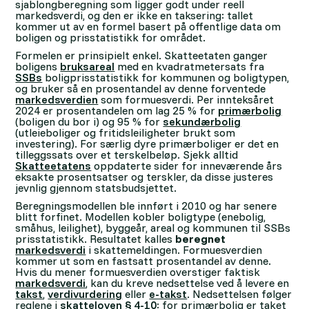
sjablongberegning som ligger godt under reell
markedsverdi, og den er ikke en taksering: tallet
kommer ut av en formel basert på offentlige data om
boligen og prisstatistikk for området.
Formelen er prinsipielt enkel. Skatteetaten ganger
boligens
bruksareal
med en kvadratmetersats fra
SSBs
boligprisstatistikk for kommunen og boligtypen,
og bruker så en prosentandel av denne forventede
markedsverdien
som formuesverdi. Per innteksåret
2024 er prosentandelen om lag 25 % for
primærbolig
(boligen du bor i) og 95 % for
sekundærbolig
(utleieboliger og fritidsleiligheter brukt som
investering). For særlig dyre primærboliger er det en
tilleggssats over et terskelbeløp. Sjekk alltid
Skatteetatens
oppdaterte sider for inneværende års
eksakte prosentsatser og terskler, da disse justeres
jevnlig gjennom statsbudsjettet.
Beregningsmodellen ble innført i 2010 og har senere
blitt forfinet. Modellen kobler boligtype (enebolig,
småhus, leilighet), byggeår, areal og kommunen til SSBs
prisstatistikk. Resultatet kalles
beregnet
markedsverdi
i skattemeldingen. Formuesverdien
kommer ut som en fastsatt prosentandel av denne.
Hvis du mener formuesverdien overstiger faktisk
markedsverdi
, kan du kreve nedsettelse ved å levere en
takst
,
verdivurdering
eller
e-takst
. Nedsettelsen følger
reglene i
skatteloven § 4-10
: for primærbolig er taket