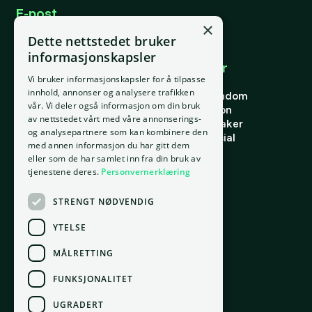
E-post
support@placepoint.no
×
Telefon
Dette nettstedet bruker
+47 924 36 973
informasjonskapsler
Selskapet
Brukområder
Vi bruker informasjonskapsler for å tilpasse
Hjem
Forstå eiendom
innhold, annonser og analysere trafikken
Om oss
Finne riktig eiendom
vår. Vi deler også informasjon om din bruk
Kontakt oss
Finn riktig person
av nettstedet vårt med våre annonserings-
Personvern
Finn riktig leietaker
og analysepartnere som kan kombinere den
Vilkår for bruk
Verdi og potensial
med annen informasjon du har gitt dem
Informasjonskapsler
Risiko
eller som de har samlet inn fra din bruk av
Portefølje
tjenestene deres.
Personvernerklæring
Ressurser
STRENGT NØDVENDIG
Ordbok
Innsikt
YTELSE
Docs
MÅLRETTING
FUNKSJONALITET
Kontor
Oslo
UGRADERT
gnr. 209, bnr. 37