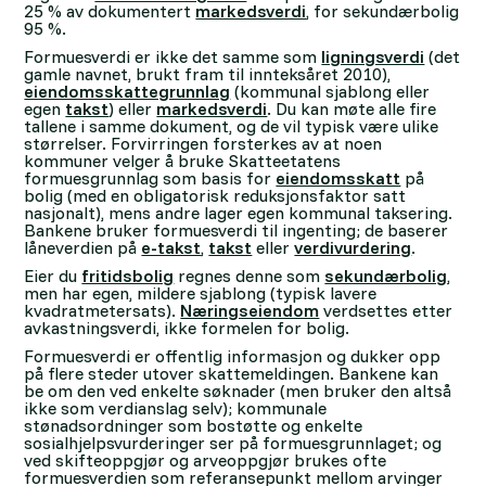
25 % av dokumentert
markedsverdi
, for sekundærbolig
95 %.
Formuesverdi er ikke det samme som
ligningsverdi
(det
gamle navnet, brukt fram til innteksåret 2010),
eiendomsskattegrunnlag
(kommunal sjablong eller
egen
takst
) eller
markedsverdi
. Du kan møte alle fire
tallene i samme dokument, og de vil typisk være ulike
størrelser. Forvirringen forsterkes av at noen
kommuner velger å bruke Skatteetatens
formuesgrunnlag som basis for
eiendomsskatt
på
bolig (med en obligatorisk reduksjonsfaktor satt
nasjonalt), mens andre lager egen kommunal taksering.
Bankene bruker formuesverdi til ingenting; de baserer
låneverdien på
e-takst
,
takst
eller
verdivurdering
.
Eier du
fritidsbolig
regnes denne som
sekundærbolig
,
men har egen, mildere sjablong (typisk lavere
kvadratmetersats).
Næringseiendom
verdsettes etter
avkastningsverdi, ikke formelen for bolig.
Formuesverdi er offentlig informasjon og dukker opp
på flere steder utover skattemeldingen. Bankene kan
be om den ved enkelte søknader (men bruker den altså
ikke som verdianslag selv); kommunale
stønadsordninger som bostøtte og enkelte
sosialhjelpsvurderinger ser på formuesgrunnlaget; og
ved skifteoppgjør og arveoppgjør brukes ofte
formuesverdien som referansepunkt mellom arvinger