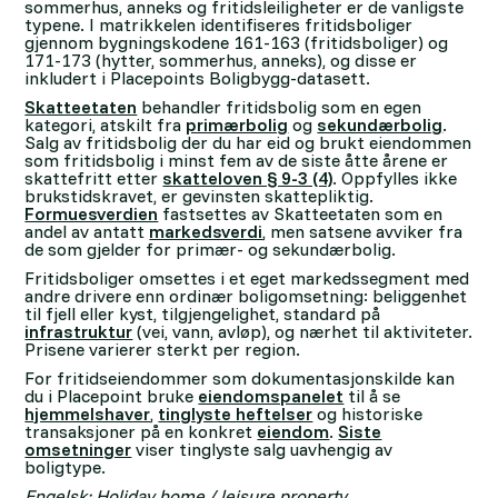
sommerhus, anneks og fritidsleiligheter er de vanligste
typene. I matrikkelen identifiseres fritidsboliger
gjennom bygningskodene 161-163 (fritidsboliger) og
171-173 (hytter, sommerhus, anneks), og disse er
inkludert i Placepoints Boligbygg-datasett.
Skatteetaten
behandler fritidsbolig som en egen
kategori, atskilt fra
primærbolig
og
sekundærbolig
.
Salg av fritidsbolig der du har eid og brukt eiendommen
som fritidsbolig i minst fem av de siste åtte årene er
skattefritt etter
skatteloven § 9-3 (4)
. Oppfylles ikke
brukstidskravet, er gevinsten skattepliktig.
Formuesverdien
fastsettes av Skatteetaten som en
andel av antatt
markedsverdi
, men satsene avviker fra
de som gjelder for primær- og sekundærbolig.
Fritidsboliger omsettes i et eget markedssegment med
andre drivere enn ordinær boligomsetning: beliggenhet
til fjell eller kyst, tilgjengelighet, standard på
infrastruktur
(vei, vann, avløp), og nærhet til aktiviteter.
Prisene varierer sterkt per region.
For fritidseiendommer som dokumentasjonskilde kan
du i Placepoint bruke
eiendomspanelet
til å se
hjemmelshaver
,
tinglyste heftelser
og historiske
transaksjoner på en konkret
eiendom
.
Siste
omsetninger
viser tinglyste salg uavhengig av
boligtype.
Engelsk: Holiday home / leisure property.