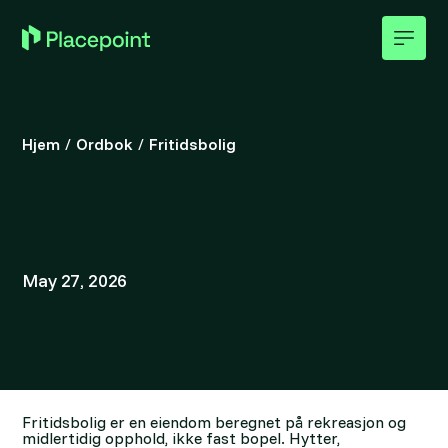
Hjem
/
Ordbok
/
Fritidsbolig
May 27, 2026
Fritidsbolig er en eiendom beregnet på rekreasjon og
midlertidig opphold, ikke fast bopel. Hytter,