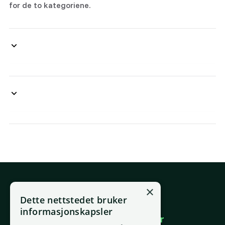
for de to kategoriene.
×
E-post
Dette nettstedet bruker
support@placepoint.no
informasjonskapsler
Selskapet
Brukområder