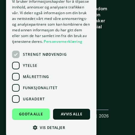
Vi bruker informasjonskapsler for å tilpasse
Hjem
Forstå eiendom
innhold, annonser og analysere trafikken
Om oss
Finne riktig eiendom
vår. Vi deler også informasjon om din bruk
Ansatte
Finn riktig person
av nettstedet vårt med våre annonserings-
Kontakt oss
Finn riktig leietaker
og analysepartnere som kan kombinere den
Personvern
Verdi og potensial
med annen informasjon du har gitt dem
Vilkår for bruk
Risiko
eller som de har samlet inn fra din bruk av
Informasjonskapsler
Portefølje
tjenestene deres.
Personvernerklæring
Ressurser
STRENGT NØDVENDIG
Ordbok
Innsikt
YTELSE
Docs
MÅLRETTING
FUNKSJONALITET
Kontor
Oslo
UGRADERT
gnr. 209, bnr. 37
Tordenskiolds gate 2, 0160 Oslo
GODTA ALLE
AVVIS ALLE
Copyright ©
Placepoint AS
(921 550 049) | 2026
Laget med 💚 av
Box.no
Følg oss på sosiale medier
VIS DETALJER