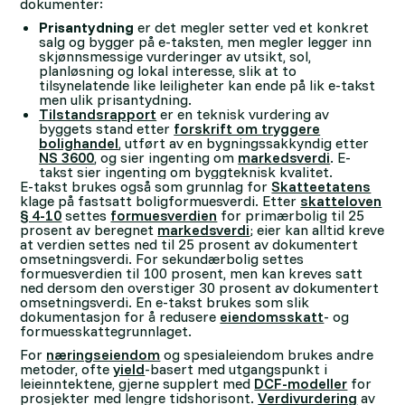
dokumenter:
Prisantydning
er det megler setter ved et konkret
salg og bygger på e-taksten, men megler legger inn
skjønnsmessige vurderinger av utsikt, sol,
planløsning og lokal interesse, slik at to
tilsynelatende like leiligheter kan ende på lik e-takst
men ulik prisantydning.
Tilstandsrapport
er en teknisk vurdering av
byggets stand etter
forskrift om tryggere
bolighandel
, utført av en bygningssakkyndig etter
NS 3600
, og sier ingenting om
markedsverdi
. E-
takst sier ingenting om byggteknisk kvalitet.
E-takst brukes også som grunnlag for
Skatteetatens
klage på fastsatt boligformuesverdi. Etter
skatteloven
§ 4-10
settes
formuesverdien
for primærbolig til 25
prosent av beregnet
markedsverdi
; eier kan alltid kreve
at verdien settes ned til 25 prosent av dokumentert
omsetningsverdi. For sekundærbolig settes
formuesverdien til 100 prosent, men kan kreves satt
ned dersom den overstiger 30 prosent av dokumentert
omsetningsverdi. En e-takst brukes som slik
dokumentasjon for å redusere
eiendomsskatt
- og
formuesskattegrunnlaget.
For
næringseiendom
og spesialeiendom brukes andre
metoder, ofte
yield
-basert med utgangspunkt i
leieinntektene, gjerne supplert med
DCF-modeller
for
prosjekter med lengre tidshorisont.
Verdivurdering
av