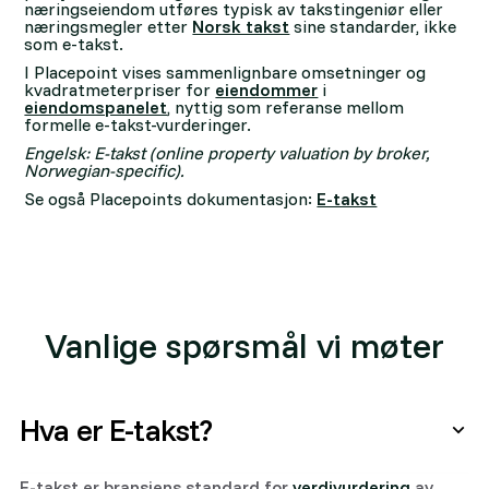
næringseiendom utføres typisk av takstingeniør eller
næringsmegler etter
Norsk takst
sine standarder, ikke
som e-takst.
I Placepoint vises sammenlignbare omsetninger og
kvadratmeterpriser for
eiendommer
i
eiendomspanelet
, nyttig som referanse mellom
formelle e-takst-vurderinger.
Engelsk: E-takst (online property valuation by broker,
Norwegian-specific).
Se også Placepoints dokumentasjon:
E-takst
Vanlige spørsmål vi møter
Hva er E-takst?
E-takst er bransjens standard for
verdivurdering
av