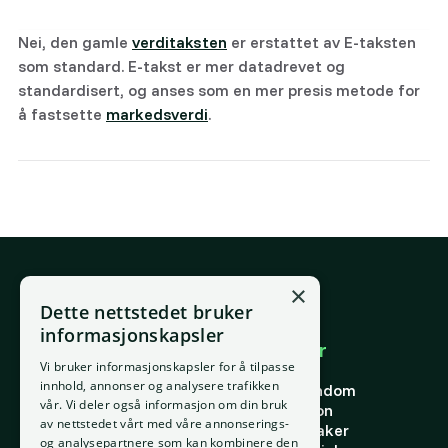
Nei, den gamle
verditaksten
er erstattet av E-taksten
som standard. E-takst er mer datadrevet og
standardisert, og anses som en mer presis metode for
å fastsette
markedsverdi
.
×
E-post
Dette nettstedet bruker
support@placepoint.no
informasjonskapsler
Selskapet
Brukområder
Vi bruker informasjonskapsler for å tilpasse
Hjem
Forstå eiendom
innhold, annonser og analysere trafikken
Om oss
Finne riktig eiendom
vår. Vi deler også informasjon om din bruk
Ansatte
Finn riktig person
av nettstedet vårt med våre annonserings-
Kontakt oss
Finn riktig leietaker
og analysepartnere som kan kombinere den