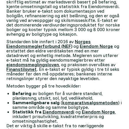
skriftlig estimat av markedsverdi basert på befaring,
kjente omsetningstall og statistikk fra Eiendomsverdi.
Banker bruker e-takst som dokumentasjon ved
boliglån, refinansiering og økt belåning, og den er også
vanlig ved arveoppgjør og skilsmisseskifte. E-takst er
det dominerende verdivurderingsproduktet for norske
boliger og koster typisk mellom 3 000 og 8 000 kroner
avhengig av boligtype og lokasjon.
Standarden ble innført i 2016 av
Norges
Eiendomsmeglerforbund (NEF)
og
Eiendom Norge
og
erstattet den eldre verditaksten med en mer
datadrevet og enhetlig metode. Megleren som utfører
e-takst må ha gyldig eiendomsmeglerbrev etter
eiendomsmeglingsloven
, og praksisen overvåkes av
Finanstilsynet
. En e-takst er typisk gyldig i tre til seks
måneder før den må oppdateres; bankenes interne
retningslinjer styrer den nøyaktige levetiden.
Metoden bygger på tre hovedkilder:
Befaring
av boligen for å vurdere standard,
planløsning, utsikt, sol, lyd, vedlikehold.
Sammenlignbare salg
(
komparativsalgsmetoden
) i
samme område og samme boligtype.
Statistikk fra
Eiendomsverdi
og
Eiendom Norge
,
inkludert prisutvikling, kvadratmeterpris og
omsetningshastighet.
Det er viktig å skille e-takst fra to nærliggende