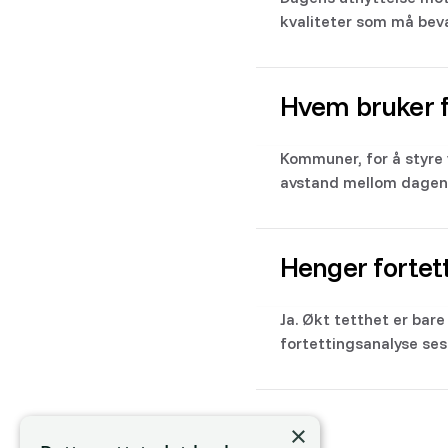
kvaliteter som må beva
Hvem bruker f
Kommuner, for å styre 
avstand mellom dagens 
Henger forte
Ja. Økt tetthet er bar
fortettingsanalyse s
×