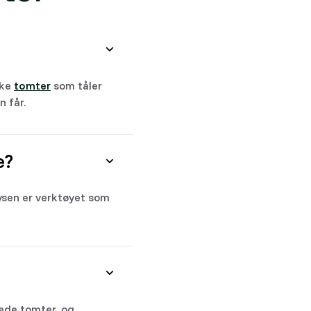
lke
tomter
som tåler
 får.
e?
ysen er verktøyet som
tede tomter, og