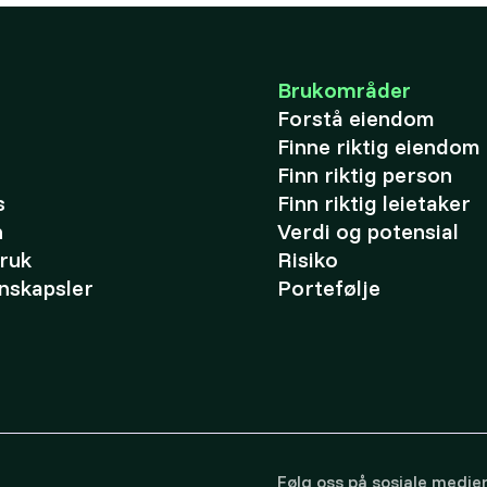
Brukområder
Forstå eiendom
Finne riktig eiendom
Finn riktig person
s
Finn riktig leietaker
n
Verdi og potensial
bruk
Risiko
nskapsler
Portefølje
Følg oss på sosiale medie