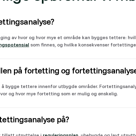
ettingsanalyse?
gging av hvor og hvor mye et område kan bygges tettere: hvi
ngspotensial
som finnes, og hvilke konsekvenser fortettingen
llen på fortetting og fortettingsanalys
t å bygge tettere innenfor utbygde områder. Fortettingsanal
vor og hvor mye fortetting som er mulig og ønskelig.
tettingsanalyse på?
tillatt utnyttelse i
reguleringsplan
, ubebygde og lavt utnyt