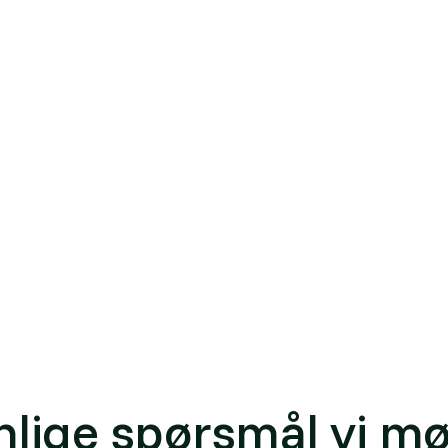
jør at ikke alt det formelle rommet lar seg utnytte.
le skrivebordsvurderinger, der man sammenstiller
matri
dier med 3D-modellering av sol, skygge og volum. En fallg
nses ofte av eierstruktur, vernehensyn, infrastruktur og
sk gjennomførbar fortetting.
 en fortettingsanalyse: se
reguleringsplan
,
arealformål
ere eiendommer i et område for å finne hvor potensialet
yse; a systematic assessment of where and how much an al
gsanalyse
nlige spørsmål vi mø