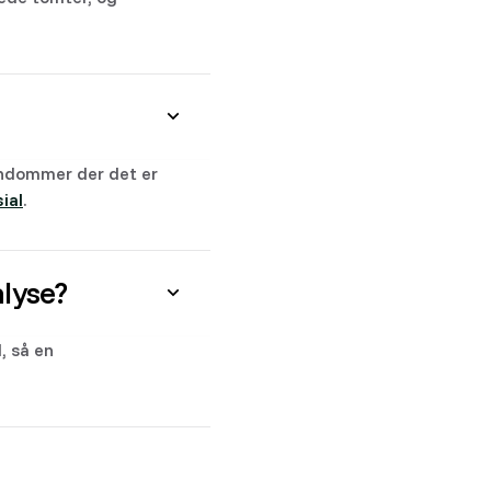
iendommer der det er
ial
.
lyse?
, så en