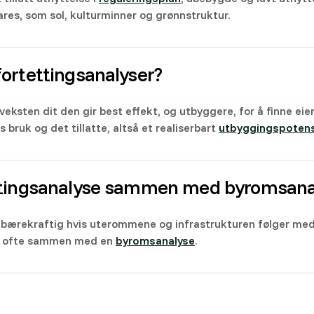
res, som sol, kulturminner og grønnstruktur.
ortettingsanalyser?
veksten dit den gir best effekt, og utbyggere, for å finne e
bruk og det tillatte, altså et realiserbart
utbyggingspotens
ttingsanalyse sammen med byromsana
e bærekraftig hvis uterommene og infrastrukturen følger med
es ofte sammen med en
byromsanalyse
.