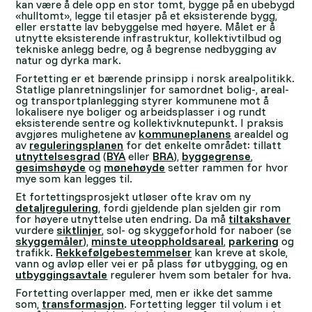
kan være å dele opp en stor tomt, bygge på en ubebygd
«hulltomt», legge til etasjer på et eksisterende bygg,
eller erstatte lav bebyggelse med høyere. Målet er å
utnytte eksisterende infrastruktur, kollektivtilbud og
tekniske anlegg bedre, og å begrense nedbygging av
natur og dyrka mark.
Fortetting er et bærende prinsipp i norsk arealpolitikk.
Statlige planretningslinjer for samordnet bolig-, areal-
og transportplanlegging styrer kommunene mot å
lokalisere nye boliger og arbeidsplasser i og rundt
eksisterende sentre og kollektivknutepunkt. I praksis
avgjøres mulighetene av
kommuneplanens
arealdel og
av
reguleringsplanen
for det enkelte området: tillatt
utnyttelsesgrad
(
BYA
eller
BRA
),
byggegrense
,
gesimshøyde
og
mønehøyde
setter rammen for hvor
mye som kan legges til.
Et fortettingsprosjekt utløser ofte krav om ny
detaljregulering
, fordi gjeldende plan sjelden gir rom
for høyere utnyttelse uten endring. Da må
tiltakshaver
vurdere
siktlinjer
, sol- og skyggeforhold for naboer (se
skyggemåler
),
minste uteoppholdsareal
,
parkering
og
trafikk.
Rekkefølgebestemmelser
kan kreve at skole,
vann og avløp eller vei er på plass før utbygging, og en
utbyggingsavtale
regulerer hvem som betaler for hva.
Fortetting overlapper med, men er ikke det samme
som,
transformasjon
. Fortetting legger til volum i et