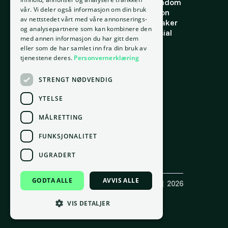
Om oss
Finne riktig eiendom
vår. Vi deler også informasjon om din bruk
Ansatte
Finn riktig person
av nettstedet vårt med våre annonserings-
Kontakt oss
Finn riktig leietaker
og analysepartnere som kan kombinere den
Personvern
Verdi og potensial
med annen informasjon du har gitt dem
Vilkår for bruk
Risiko
eller som de har samlet inn fra din bruk av
Informasjonskapsler
Portefølje
tjenestene deres.
Personvernerklæring
Ressurser
STRENGT NØDVENDIG
Ordbok
Innsikt
YTELSE
Docs
MÅLRETTING
FUNKSJONALITET
Kontor
Oslo
UGRADERT
gnr. 209, bnr. 37
Tordenskiolds gate 2, 0160 Oslo
GODTA ALLE
AVVIS ALLE
Copyright ©
Placepoint AS
(921 550 049) | 2026
Laget med 💚 av
Box.no
Følg oss på sosiale medier
VIS DETALJER