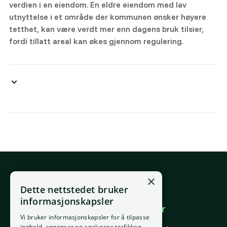
verdien i en eiendom. En eldre eiendom med lav
utnyttelse i et område der kommunen ønsker høyere
tetthet, kan være verdt mer enn dagens bruk tilsier,
fordi tillatt areal kan økes gjennom regulering.
×
E-post
Dette nettstedet bruker
support@placepoint.no
informasjonskapsler
Selskapet
Brukområder
Vi bruker informasjonskapsler for å tilpasse
Hjem
Forstå eiendom
innhold, annonser og analysere trafikken