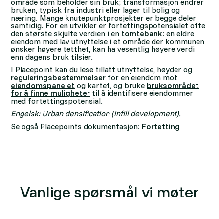
område som beholder sin bruk; transformasjon endrer
bruken, typisk fra industri eller lager til bolig og
næring. Mange knutepunktprosjekter er begge deler
samtidig. For en utvikler er fortettingspotensialet ofte
den største skjulte verdien i en
tomtebank
: en eldre
eiendom med lav utnyttelse i et område der kommunen
ønsker høyere tetthet, kan ha vesentlig høyere verdi
enn dagens bruk tilsier.
I Placepoint kan du lese tillatt utnyttelse, høyder og
reguleringsbestemmelser
for en eiendom mot
eiendomspanelet
og kartet, og bruke
bruksområdet
for å finne muligheter
til å identifisere eiendommer
med fortettingspotensial.
Engelsk: Urban densification (infill development).
Se også Placepoints dokumentasjon:
Fortetting
Vanlige spørsmål vi møter