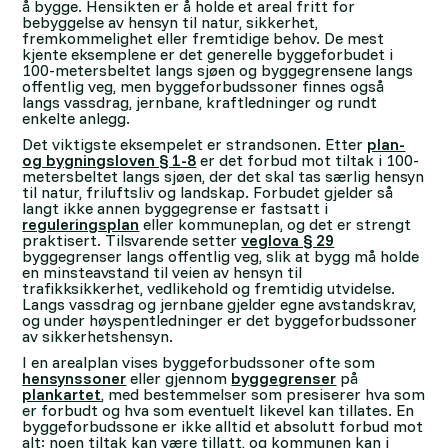
å bygge. Hensikten er å holde et areal fritt for
bebyggelse av hensyn til natur, sikkerhet,
fremkommelighet eller fremtidige behov. De mest
kjente eksemplene er det generelle byggeforbudet i
100-metersbeltet langs sjøen og byggegrensene langs
offentlig veg, men byggeforbudssoner finnes også
langs vassdrag, jernbane, kraftledninger og rundt
enkelte anlegg.
Det viktigste eksempelet er strandsonen. Etter
plan-
og bygningsloven § 1-8
er det forbud mot tiltak i 100-
metersbeltet langs sjøen, der det skal tas særlig hensyn
til natur, friluftsliv og landskap. Forbudet gjelder så
langt ikke annen byggegrense er fastsatt i
reguleringsplan
eller kommuneplan, og det er strengt
praktisert. Tilsvarende setter
veglova § 29
byggegrenser langs offentlig veg, slik at bygg må holde
en minsteavstand til veien av hensyn til
trafikksikkerhet, vedlikehold og fremtidig utvidelse.
Langs vassdrag og jernbane gjelder egne avstandskrav,
og under høyspentledninger er det byggeforbudssoner
av sikkerhetshensyn.
I en arealplan vises byggeforbudssoner ofte som
hensynssoner
eller gjennom
byggegrenser
på
plankartet
, med bestemmelser som presiserer hva som
er forbudt og hva som eventuelt likevel kan tillates. En
byggeforbudssone er ikke alltid et absolutt forbud mot
alt: noen tiltak kan være tillatt, og kommunen kan i