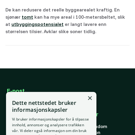
De kan redusere det reelle byggearealet kraftig. En
sjønær
tomt
kan ha mye areal i 100-metersbeltet, slik
at
utbyggingspotensialet
er langt lavere enn
størrelsen tilsier. Avklar slike soner tidlig.
E-post
support@placepoint.no
×
Telefon
Dette nettstedet bruker
+47 924 36 973
informasjonskapsler
Selskapet
Brukområder
Vi bruker informasjonskapsler for å tilpasse
Hjem
Forstå eiendom
innhold, annonser og analysere trafikken
Om oss
Finne riktig eiendom
vår. Vi deler også informasjon om din bruk
Kontakt oss
Finn riktig person