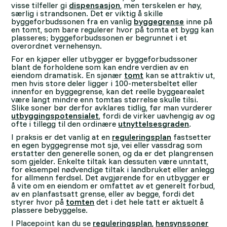
visse tilfeller gi
dispensasjon
, men terskelen er høy,
særlig i strandsonen. Det er viktig å skille
byggeforbudssonen fra en vanlig
byggegrense
inne på
en tomt, som bare regulerer hvor på tomta et bygg kan
plasseres; byggeforbudssonen er begrunnet i et
overordnet vernehensyn.
For en kjøper eller utbygger er byggeforbudssoner
blant de forholdene som kan endre verdien av en
eiendom dramatisk. En sjønær
tomt
kan se attraktiv ut,
men hvis store deler ligger i 100-metersbeltet eller
innenfor en byggegrense, kan det reelle byggearealet
være langt mindre enn tomtas størrelse skulle tilsi.
Slike soner bør derfor avklares tidlig, før man vurderer
utbyggingspotensialet
, fordi de virker uavhengig av og
ofte i tillegg til den ordinære
utnyttelsesgraden
.
I praksis er det vanlig at en
reguleringsplan
fastsetter
en egen byggegrense mot sjø, vei eller vassdrag som
erstatter den generelle sonen, og da er det plangrensen
som gjelder. Enkelte tiltak kan dessuten være unntatt,
for eksempel nødvendige tiltak i landbruket eller anlegg
for allmenn ferdsel. Det avgjørende for en utbygger er
å vite om en eiendom er omfattet av et generelt forbud,
av en planfastsatt grense, eller av begge, fordi det
styrer hvor på
tomten
det i det hele tatt er aktuelt å
plassere bebyggelse.
I Placepoint kan du se
reguleringsplan
,
hensynssoner