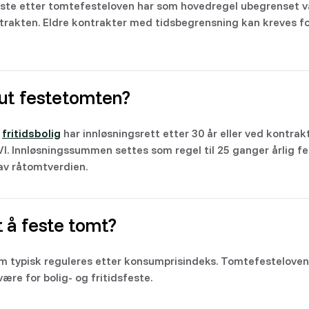
feste etter tomtefesteloven har som hovedregel ubegrenset va
ntrakten. Eldre kontrakter med tidsbegrensning kan kreves f
 ut festetomten?
r
fritidsbolig
har innløsningsrett etter 30 år eller ved kontrak
I. Innløsningssummen settes som regel til 25 ganger årlig fe
 av råtomtverdien.
t å feste tomt?
om typisk reguleres etter konsumprisindeks. Tomtefestelove
ære for bolig- og fritidsfeste.