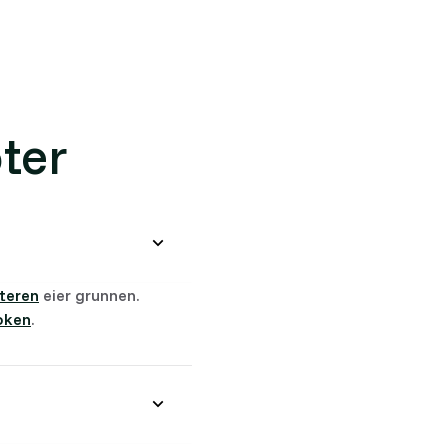
ter
teren
eier grunnen.
oken
.