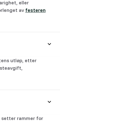
righet, eller
orlenget av
festeren
tens utløp, etter
steavgift,
n setter rammer for