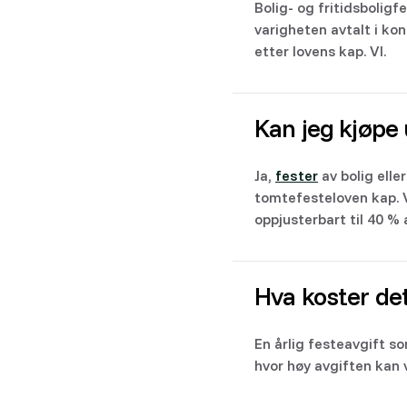
Bolig- og fritidsbolig
varigheten avtalt i ko
etter lovens kap. VI.
Kan jeg kjøpe
Ja,
fester
av bolig elle
tomtefesteloven kap. V
oppjusterbart til 40 %
Hva koster de
En årlig festeavgift s
hvor høy avgiften kan v