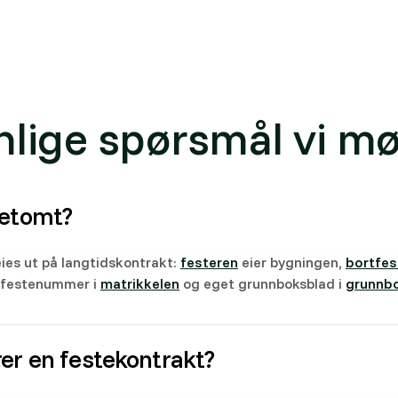
t
nlige spørsmål vi mø
tetomt?
ies ut på langtidskontrakt:
festeren
eier bygningen,
bortfes
 festenummer i
matrikkelen
og eget grunnboksblad i
grunnb
rer en festekontrakt?