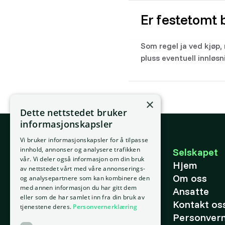
Er festetomt b
Som regel ja ved kjøp,
pluss eventuell innløs
×
Dette nettstedet bruker
informasjonskapsler
Vi bruker informasjonskapsler for å tilpasse
E-post
innhold, annonser og analysere trafikken
Selskapet
vår. Vi deler også informasjon om din bruk
support@placepoint.no
Hjem
av nettstedet vårt med våre annonserings-
Om oss
og analysepartnere som kan kombinere den
med annen informasjon du har gitt dem
Ansatte
eller som de har samlet inn fra din bruk av
Kontakt os
tjenestene deres.
Personvernerklæring
Personver