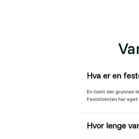
Se også Placepoints dokumentasjon:
Festetom
Va
Hva er en fes
En tomt der grunnen le
Festetomten har eget
Hvor lenge va