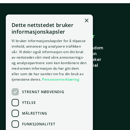
×
E-post
Dette nettstedet bruker
support@placepoint.no
informasjonskapsler
Selskapet
Brukområder
Vi bruker informasjonskapsler for å tilpasse
Hjem
Forstå eiendom
innhold, annonser og analysere trafikken
Om oss
Finne riktig eiendom
vår. Vi deler også informasjon om din bruk
Ansatte
Finn riktig person
av nettstedet vårt med våre annonserings-
Kontakt oss
Finn riktig leietaker
og analysepartnere som kan kombinere den
Personvern
Verdi og potensial
med annen informasjon du har gitt dem
Vilkår for bruk
Risiko
eller som de har samlet inn fra din bruk av
Informasjonskapsler
Portefølje
tjenestene deres.
Personvernerklæring
Ressurser
STRENGT NØDVENDIG
Ordbok
Innsikt
YTELSE
Docs
MÅLRETTING
FUNKSJONALITET
Kontor