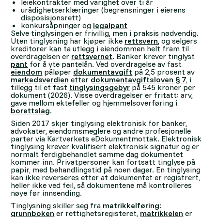
leiekontrakter med varighet over ti år
urådighetserklæringer (begrensninger i eierens
disposisjonsrett)
konkursåpninger og
legalpant
Selve tinglysingen er frivillig, men i praksis nødvendig.
Uten tinglysning har kjøper ikke
rettsvern
, og selgers
kreditorer kan ta utlegg i eiendommen helt fram til
overdragelsen er
rettsvernet
. Banker krever tinglyst
pant
for å yte pantelån. Ved overdragelse av fast
eiendom
påløper
dokumentavgift
på 2,5 prosent av
markedsverdien
etter
dokumentavgiftsloven § 7
, i
tillegg til et fast
tinglysingsgebyr
på 545 kroner per
dokument (2026). Visse overdragelser er fritatt: arv,
gave mellom ektefeller og hjemmelsoverføring i
borettslag
.
Siden 2017 skjer tinglysing elektronisk for banker,
advokater, eiendomsmeglere og andre profesjonelle
parter via Kartverkets eDokumentmottak. Elektronisk
tinglysing krever kvalifisert elektronisk signatur og er
normalt ferdigbehandlet samme dag dokumentet
kommer inn. Privatpersoner kan fortsatt tinglyse på
papir, med behandlingstid på noen dager. En tinglysing
kan ikke reverseres etter at dokumentet er registrert,
heller ikke ved feil, så dokumentene må kontrolleres
nøye før innsending.
Tinglysning skiller seg fra
matrikkelføring
:
grunnboken
er rettighetsregisteret,
matrikkelen
er