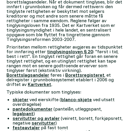
borettslagsandeler. Når et dokument tinglyses, blir det
innført i grunnboken og får dermed rettsvern: den
tinglyste rettigheten er beskyttet mot selgers
kreditorer og mot andre som senere måtte få
rettigheter i samme eiendom. Reglene følger av
tinglysingsloven fra 1935. Det er Kartverket som er
tinglysingsmyndighet i hele landet, en sentralisert
oppgave som ble flyttet fra tingrettene gjennom
Tinglysingsreformen 2003-2007.
Prioriteten mellom rettigheter avgjøres av tidspunktet
for innføring etter
tinglysingsloven § 20
: "først i tid,
best i rett". En tinglyst rettighet går foran en senere
tinglyst rettighet, og en utinglyst rettighet kan tape
rangen mot en senere godtroende erverver som
tinglyser først (ekstinktiv virkning).
Borettslagsandeler
føres i
Borettsregisteret
, et
delregister i grunnbokssystemet etablert i 2006 og
driftet av
Kartverket
.
Typiske dokumenter som tinglyses:
skjøter
ved eierskifte (
blanco-skjøte
ved utsatt
overdragelse)
pantedokumenter
(pantelån, utleggspant,
legalpant
)
servitutter og avtaler
(veirett, borett, forkjøpsrett,
negative
servitutter
)
festeavtaler
på fast tomt