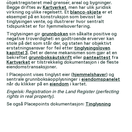
objektregisteret med grenser, areal og bygninger.
Begge driftes av
Kartverket
, men har ulik juridisk
virkning og ulike regelsett. Et
blanco-skjøte
er et
eksempel på en konstruksjon som bevisst lar
tinglysingen vente, og illustrerer hvor sentralt
tidspunktet er for hjemmelsoverføring.
Tinglysingen gir
grunnboken
sin såkalte positive og
negative troverdighet: en godtroende erverver kan
stole på det som står der, og staten har objektivt
erstatningsansvar for feil etter
tinglysingsloven
kapittel 3
. Det er denne mekanismen som gjør at en
bekreftet
grunnboksäutskrift
eller
panteattest
fra
Kartverket
er tilstrekkelig dokumentasjon i de fleste
eiendomstransaksjoner.
I Placepoint vises tinglyst eier (
hjemmelshaver
) og
sentrale grunnboksäopplysninger i
eiendomspanelet
når du klikker på en
eiendom
i kartet.
Engelsk: Registration in the Land Register (perfecting
rights in real property).
Se også Placepoints dokumentasjon:
Tinglysning