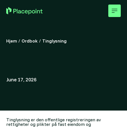
Hjem
/
Ordbok
/
Tinglysning
June 17, 2026
Tinglysning er den offentlige registreringen av
rettigheter og plikter på fast eiendom og