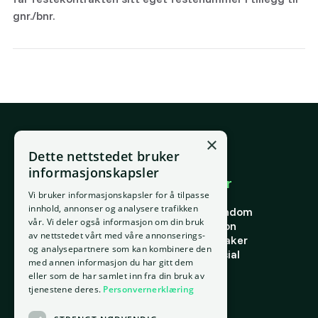
gnr./bnr.
×
E-post
Dette nettstedet bruker
support@placepoint.no
informasjonskapsler
Selskapet
Brukområder
Vi bruker informasjonskapsler for å tilpasse
Hjem
Forstå eiendom
innhold, annonser og analysere trafikken
Om oss
Finne riktig eiendom
vår. Vi deler også informasjon om din bruk
Ansatte
Finn riktig person
av nettstedet vårt med våre annonserings-
Kontakt oss
Finn riktig leietaker
og analysepartnere som kan kombinere den
Personvern
Verdi og potensial
med annen informasjon du har gitt dem
Vilkår for bruk
Risiko
eller som de har samlet inn fra din bruk av
Informasjonskapsler
Portefølje
tjenestene deres.
Personvernerklæring
Ressurser