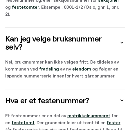
festenummer og/eller seksjonsnummer for
seksjoner
og
festetomter
. Eksempel: 0301-1/2 (Oslo, gnr. 1, bnr.
2).
Kan jeg velge bruksnummer
selv?
Nei, bruksnummer kan ikke velges fritt. De tildeles av
kommunen ved
fradeling
av ny
eiendom
og følger en
løpende nummerserie innenfor hvert gårdsnummer.
Hva er et festenummer?
Et festenummer er en del av
matrikkelnummeret
for
en
festetomt
. Der grunneier leier ut tomt til en
fester
får festekontrakten sitt eget festenummer i tillegg til