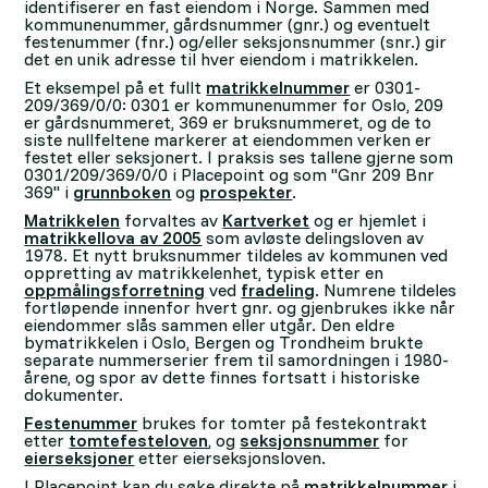
identifiserer en fast eiendom i Norge. Sammen med
kommunenummer, gårdsnummer (gnr.) og eventuelt
festenummer (fnr.) og/eller seksjonsnummer (snr.) gir
det en unik adresse til hver eiendom i matrikkelen.
Et eksempel på et fullt
matrikkelnummer
er 0301-
209/369/0/0: 0301 er kommunenummer for Oslo, 209
er gårdsnummeret, 369 er bruksnummeret, og de to
siste nullfeltene markerer at eiendommen verken er
festet eller seksjonert. I praksis ses tallene gjerne som
0301/209/369/0/0 i Placepoint og som "Gnr 209 Bnr
369" i
grunnboken
og
prospekter
.
Matrikkelen
forvaltes av
Kartverket
og er hjemlet i
matrikkellova av 2005
som avløste delingsloven av
1978. Et nytt bruksnummer tildeles av kommunen ved
oppretting av matrikkelenhet, typisk etter en
oppmålingsforretning
ved
fradeling
. Numrene tildeles
fortløpende innenfor hvert gnr. og gjenbrukes ikke når
eiendommer slås sammen eller utgår. Den eldre
bymatrikkelen i Oslo, Bergen og Trondheim brukte
separate nummerserier frem til samordningen i 1980-
årene, og spor av dette finnes fortsatt i historiske
dokumenter.
Festenummer
brukes for tomter på festekontrakt
etter
tomtefesteloven
, og
seksjonsnummer
for
eierseksjoner
etter eierseksjonsloven.
I Placepoint kan du søke direkte på
matrikkelnummer
i