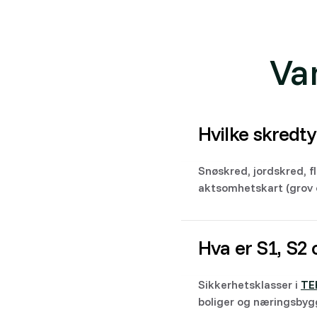
Va
Hvilke skredt
Snøskred, jordskred, f
aktsomhetskart (grov o
Hva er S1, S2 
Sikkerhetsklasser i
TE
boliger og næringsbygg