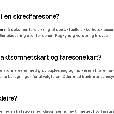
 i en skredfaresone?
en
må dokumentere sikring til den aktuelle sikkerhetsklassen
eller plassering utenfor sonen. Fagkyndig vurdering kreves.
å aktsomhetskart og faresonekart?
 store arealer med grov oppløsning og indikerer at fare må 
jerte beregninger for utvalgte områder med konkrete sannsyn
leire?
en egen kategori med klassifisering lav til meget høy faregra