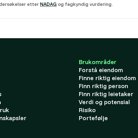
dersøkelser etter
NADAG
og fagkyndig vurdering.
Brukområder
Forstå eiendom
Finne riktig eiendom
Finn riktig person
s
Finn riktig leietaker
n
Verdi og potensial
bruk
Risiko
nskapsler
Portefølje