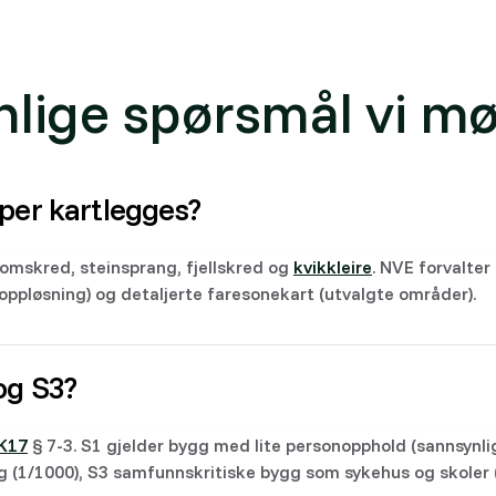
nlige spørsmål vi mø
yper kartlegges?
lomskred, steinsprang, fjellskred og
kvikkleire
. NVE forvalter
ppløsning) og detaljerte faresonekart (utvalgte områder).
og S3?
K17
§ 7-3. S1 gjelder bygg med lite personopphold (sannsynli
 (1/1000), S3 samfunnskritiske bygg som sykehus og skoler 