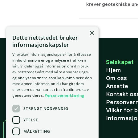
krever geotekniske un
×
Dette nettstedet bruker
informasjonskapsler
Vi bruker informasjonskapsler for å tilpasse
E-post
innhold, annonser og analysere trafikken
Selskapet
vår. Vi deler også informasjon om din bruk
support@placepoint.no
Hjem
av nettstedet vårt med våre annonserings-
Om oss
og analysepartnere som kan kombinere den
med annen informasjon du har gitt dem
Ansatte
eller som de har samlet inn fra din bruk av
Kontakt os
tjenestene deres.
Personvernerklæring
Personver
STRENGT NØDVENDIG
Vilkår for 
Informasjo
YTELSE
MÅLRETTING
Kontor