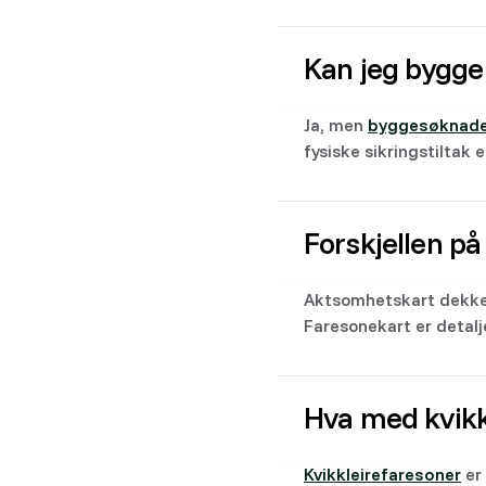
Kan jeg bygge
Ja, men
byggesøknad
fysiske sikringstiltak 
Forskjellen p
Aktsomhetskart dekker
Faresonekart er detal
Hva med kvikk
Kvikkleirefaresoner
er 