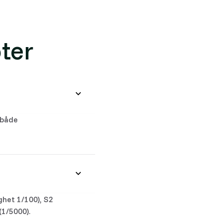
ter
 både
ghet 1/100), S2
(1/5000).