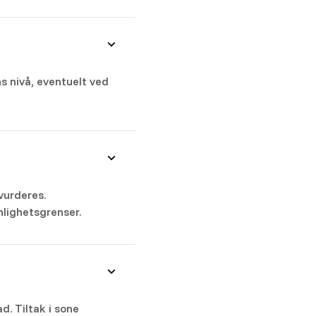
s nivå, eventuelt ved
vurderes.
lighetsgrenser.
d. Tiltak i sone