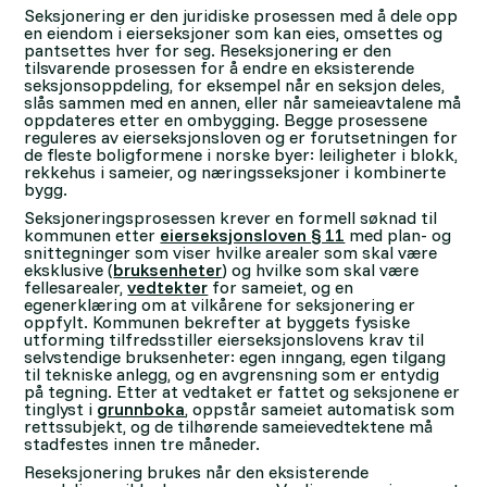
Seksjonering er den juridiske prosessen med å dele opp
en eiendom i eierseksjoner som kan eies, omsettes og
pantsettes hver for seg. Reseksjonering er den
tilsvarende prosessen for å endre en eksisterende
seksjonsoppdeling, for eksempel når en seksjon deles,
slås sammen med en annen, eller når sameieavtalene må
oppdateres etter en ombygging. Begge prosessene
reguleres av eierseksjonsloven og er forutsetningen for
de fleste boligformene i norske byer: leiligheter i blokk,
rekkehus i sameier, og næringsseksjoner i kombinerte
bygg.
Seksjoneringsprosessen krever en formell søknad til
kommunen etter
eierseksjonsloven § 11
med plan- og
snittegninger som viser hvilke arealer som skal være
eksklusive (
bruksenheter
) og hvilke som skal være
fellesarealer,
vedtekter
for sameiet, og en
egenerklæring om at vilkårene for seksjonering er
oppfylt. Kommunen bekrefter at byggets fysiske
utforming tilfredsstiller eierseksjonslovens krav til
selvstendige bruksenheter: egen inngang, egen tilgang
til tekniske anlegg, og en avgrensning som er entydig
på tegning. Etter at vedtaket er fattet og seksjonene er
tinglyst i
grunnboka
, oppstår sameiet automatisk som
rettssubjekt, og de tilhørende sameievedtektene må
stadfestes innen tre måneder.
Reseksjonering brukes når den eksisterende