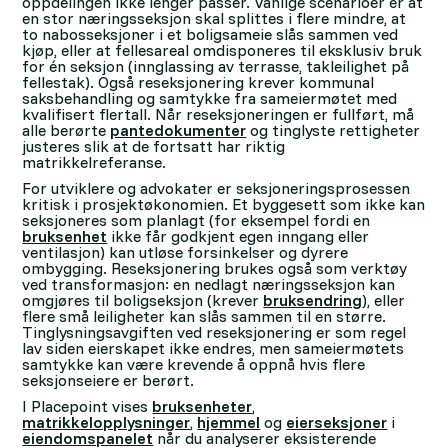
oppdelingen ikke lenger passer. Vanlige scenarioer er at
en stor næringsseksjon skal splittes i flere mindre, at
to nabosseksjoner i et boligsameie slås sammen ved
kjøp, eller at fellesareal omdisponeres til eksklusiv bruk
for én seksjon (innglassing av terrasse, takleilighet på
fellestak). Også reseksjonering krever kommunal
saksbehandling og samtykke fra sameiermøtet med
kvalifisert flertall. Når reseksjoneringen er fullført, må
alle berørte
pantedokumenter
og tinglyste rettigheter
justeres slik at de fortsatt har riktig
matrikkelreferanse.
For utviklere og advokater er seksjoneringsprosessen
kritisk i prosjektøkonomien. Et byggesett som ikke kan
seksjoneres som planlagt (for eksempel fordi en
bruksenhet
ikke får godkjent egen inngang eller
ventilasjon) kan utløse forsinkelser og dyrere
ombygging. Reseksjonering brukes også som verktøy
ved transformasjon: en nedlagt næringsseksjon kan
omgjøres til boligseksjon (krever
bruksendring
), eller
flere små leiligheter kan slås sammen til en større.
Tinglysningsavgiften ved reseksjonering er som regel
lav siden eierskapet ikke endres, men sameiermøtets
samtykke kan være krevende å oppnå hvis flere
seksjonseiere er berørt.
I Placepoint vises
bruksenheter
,
matrikkelopplysninger
,
hjemmel
og
eierseksjoner
i
eiendomspanelet
når du analyserer eksisterende