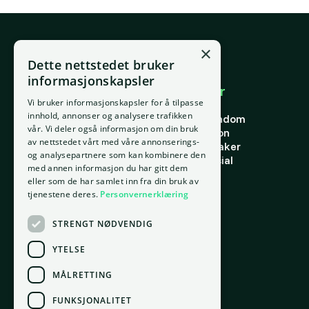
×
E-post
Dette nettstedet bruker
support@placepoint.no
informasjonskapsler
Selskapet
Brukområder
Vi bruker informasjonskapsler for å tilpasse
Hjem
Forstå eiendom
innhold, annonser og analysere trafikken
Om oss
Finne riktig eiendom
vår. Vi deler også informasjon om din bruk
Ansatte
Finn riktig person
av nettstedet vårt med våre annonserings-
Kontakt oss
Finn riktig leietaker
og analysepartnere som kan kombinere den
Personvern
Verdi og potensial
med annen informasjon du har gitt dem
Vilkår for bruk
Risiko
eller som de har samlet inn fra din bruk av
Informasjonskapsler
Portefølje
tjenestene deres.
Personvernerklæring
Ressurser
STRENGT NØDVENDIG
Ordbok
Innsikt
YTELSE
Docs
MÅLRETTING
FUNKSJONALITET
Kontor