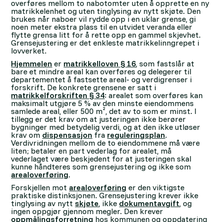
overføres mellom to nabotomter uten å opprette en ny
matrikkelenhet og uten tinglysing av nytt skjøte. Den
brukes når naboer vil rydde opp i en uklar grense, gi
noen meter ekstra plass til en utvidet veranda eller
flytte grensa litt for å rette opp en gammel skjevhet.
Grensejustering er det enkleste matrikkelinngrepet i
lovverket.
Hjemmelen
er
matrikkelloven § 16
, som fastslår at
bare et mindre areal kan overføres og delegerer til
departementet å fastsette areal- og verdigrenser i
forskrift. De konkrete grensene er satt i
matrikkelforskriften § 34
: arealet som overføres kan
maksimalt utgjøre 5 % av den minste eiendommens
samlede areal, eller 500 m², det av to som er minst. I
tillegg er det krav om at justeringen ikke berører
bygninger med betydelig verdi, og at den ikke utløser
krav om
dispensasjon
fra
reguleringsplan
.
Verdivridningen mellom de to eiendommene må være
liten; betaler en part vederlag for arealet, må
vederlaget være beskjedent for at justeringen skal
kunne håndteres som grensejustering og ikke som
arealoverføring
.
Forskjellen mot
arealoverføring
er den viktigste
praktiske distinksjonen. Grensejustering krever ikke
tinglysing av nytt
skjøte
, ikke
dokumentavgift
, og
ingen oppgjør gjennom megler. Den krever
oppmålingsforretning
hos kommunen og oppdatering