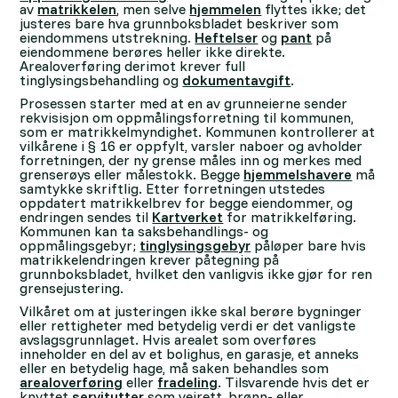
av
matrikkelen
, men selve
hjemmelen
flyttes ikke; det
justeres bare hva grunnboksbladet beskriver som
eiendommens utstrekning.
Heftelser
og
pant
på
eiendommene berøres heller ikke direkte.
Arealoverføring derimot krever full
tinglysingsbehandling og
dokumentavgift
.
Prosessen starter med at en av grunneierne sender
rekvisisjon om oppmålingsforretning til kommunen,
som er matrikkelmyndighet. Kommunen kontrollerer at
vilkårene i § 16 er oppfylt, varsler naboer og avholder
forretningen, der ny grense måles inn og merkes med
grenserøys eller målestokk. Begge
hjemmelshavere
må
samtykke skriftlig. Etter forretningen utstedes
oppdatert matrikkelbrev for begge eiendommer, og
endringen sendes til
Kartverket
for matrikkelføring.
Kommunen kan ta saksbehandlings- og
oppmålingsgebyr;
tinglysingsgebyr
påløper bare hvis
matrikkelendringen krever påtegning på
grunnboksbladet, hvilket den vanligvis ikke gjør for ren
grensejustering.
Vilkåret om at justeringen ikke skal berøre bygninger
eller rettigheter med betydelig verdi er det vanligste
avslagsgrunnlaget. Hvis arealet som overføres
inneholder en del av et bolighus, en garasje, et anneks
eller en betydelig hage, må saken behandles som
arealoverføring
eller
fradeling
. Tilsvarende hvis det er
knyttet
servitutter
som veirett, brønn- eller