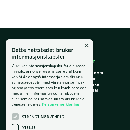
×
E-post
Dette nettstedet bruker
support@placepoint.no
informasjonskapsler
Selskapet
Brukområder
Vi bruker informasjonskapsler for å tilpasse
Hjem
Forstå eiendom
innhold, annonser og analysere trafikken
Om oss
Finne riktig eiendom
vår. Vi deler også informasjon om din bruk
Ansatte
Finn riktig person
av nettstedet vårt med våre annonserings-
Kontakt oss
Finn riktig leietaker
og analysepartnere som kan kombinere den
Personvern
Verdi og potensial
med annen informasjon du har gitt dem
Vilkår for bruk
Risiko
eller som de har samlet inn fra din bruk av
Informasjonskapsler
Portefølje
tjenestene deres.
Personvernerklæring
Ressurser
STRENGT NØDVENDIG
Ordbok
Innsikt
YTELSE