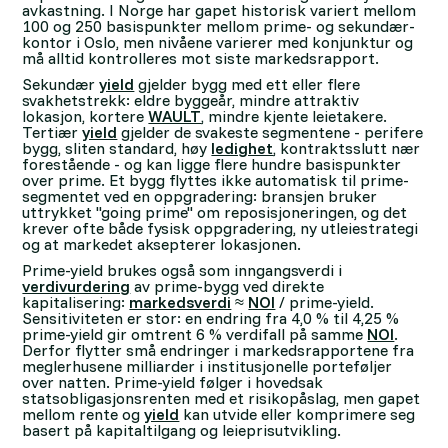
avkastning. I Norge har gapet historisk variert mellom
100 og 250 basispunkter mellom prime- og sekundær-
kontor i Oslo, men nivåene varierer med konjunktur og
må alltid kontrolleres mot siste markedsrapport.
Sekundær
yield
gjelder bygg med ett eller flere
svakhetstrekk: eldre byggeår, mindre attraktiv
lokasjon, kortere
WAULT
, mindre kjente leietakere.
Tertiær
yield
gjelder de svakeste segmentene - perifere
bygg, sliten standard, høy
ledighet
, kontraktsslutt nær
forestående - og kan ligge flere hundre basispunkter
over prime. Et bygg flyttes ikke automatisk til prime-
segmentet ved en oppgradering: bransjen bruker
uttrykket "going prime" om reposisjoneringen, og det
krever ofte både fysisk oppgradering, ny utleiestrategi
og at markedet aksepterer lokasjonen.
Prime-yield brukes også som inngangsverdi i
verdivurdering
av prime-bygg ved direkte
kapitalisering:
markedsverdi
≈
NOI
/ prime-yield.
Sensitiviteten er stor: en endring fra 4,0 % til 4,25 %
prime-yield gir omtrent 6 % verdifall på samme
NOI
.
Derfor flytter små endringer i markedsrapportene fra
meglerhusene milliarder i institusjonelle porteføljer
over natten. Prime-yield følger i hovedsak
statsobligasjonsrenten med et risikopåslag, men gapet
mellom rente og
yield
kan utvide eller komprimere seg
basert på kapitaltilgang og leieprisutvikling.