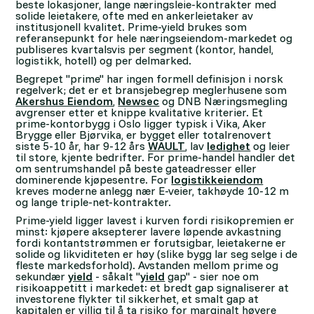
beste lokasjoner, lange næringsleie-kontrakter med
solide leietakere, ofte med en ankerleietaker av
institusjonell kvalitet. Prime-yield brukes som
referansepunkt for hele næringseiendom-markedet og
publiseres kvartalsvis per segment (kontor, handel,
logistikk, hotell) og per delmarked.
Begrepet "prime" har ingen formell definisjon i norsk
regelverk; det er et bransjebegrep meglerhusene som
Akershus Eiendom
,
Newsec
og DNB Næringsmegling
avgrenser etter et knippe kvalitative kriterier. Et
prime-kontorbygg i Oslo ligger typisk i Vika, Aker
Brygge eller Bjørvika, er bygget eller totalrenovert
siste 5-10 år, har 9-12 års
WAULT
, lav
ledighet
og leier
til store, kjente bedrifter. For prime-handel handler det
om sentrumshandel på beste gateadresser eller
dominerende kjøpesentre. For
logistikkeiendom
kreves moderne anlegg nær E-veier, takhøyde 10-12 m
og lange triple-net-kontrakter.
Prime-yield ligger lavest i kurven fordi risikopremien er
minst: kjøpere aksepterer lavere løpende avkastning
fordi kontantstrømmen er forutsigbar, leietakerne er
solide og likviditeten er høy (slike bygg lar seg selge i de
fleste markedsforhold). Avstanden mellom prime og
sekundær
yield
- såkalt "
yield
gap" - sier noe om
risikoappetitt i markedet: et bredt gap signaliserer at
investorene flykter til sikkerhet, et smalt gap at
kapitalen er villig til å ta risiko for marginalt høyere