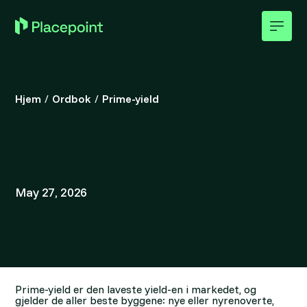
Hjem
/
Ordbok
/
Prime-yield
May 27, 2026
Prime-yield er den laveste yield-en i markedet, og
gjelder de aller beste byggene: nye eller nyrenoverte,