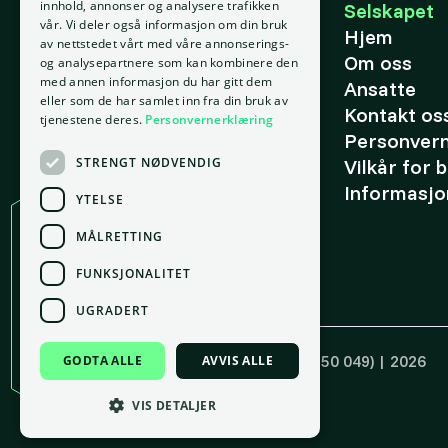
E-post
innhold, annonser og analysere trafikken
Selskapet
vår. Vi deler også informasjon om din bruk
support@placepoint.no
Hjem
av nettstedet vårt med våre annonserings-
Om oss
og analysepartnere som kan kombinere den
med annen informasjon du har gitt dem
Ansatte
eller som de har samlet inn fra din bruk av
Kontakt os
tjenestene deres.
Personvernerklæring
Personver
STRENGT NØDVENDIG
Vilkår for 
Informasjo
YTELSE
MÅLRETTING
Kontor
FUNKSJONALITET
Oslo
gnr. 209, bnr. 37
UGRADERT
Tordenskiolds gate 2, 0160 Oslo
Copyright ©
Placepoint AS
(921 550 049) | 2026
GODTA ALLE
AVVIS ALLE
Laget med 💚 av
Box.no
VIS DETALJER