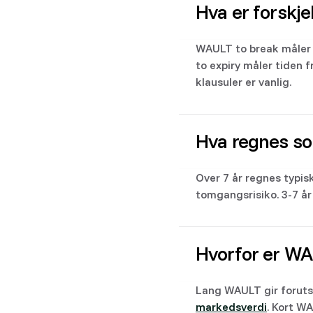
Hva er forskj
WAULT to break måler t
to expiry måler tiden f
klausuler er vanlig.
Hva regnes s
Over 7 år regnes typisk
tomgangsrisiko. 3-7 år 
Hvorfor er WAU
Lang WAULT gir foruts
markedsverdi
. Kort W