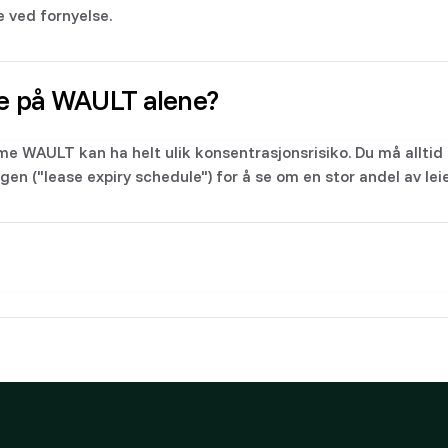
e ved fornyelse.
se på WAULT alene?
e WAULT kan ha helt ulik konsentrasjonsrisiko. Du må allt
en ("lease expiry schedule") for å se om en stor andel av lei