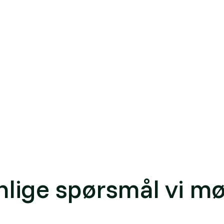
: banken kan kreve at WAULT ikke faller under et avtalt niv
ller delvis innfrielse. WAULT inngår dessuten som faktor 
 i
eiendomspanelet
og se
leietagere
med kontraktsforhol
 de gjeldende kontraktene heller enn et bransjegjenno
ikt for et helt område.
rm (WAULT).
nlige spørsmål vi mø