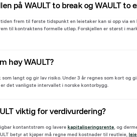
ellen på WAULT to break og WAULT to e
iden frem til første tidspunkt en leietaker kan si opp via e
rem til kontraktens formelle utløp. Forskjellen er størst i ma
om høy WAULT?
 som langt og gir lav risiko. Under 3 år regnes som kort og gi
er det vanligste intervallet i norske kontorbygg.
LT viktig for verdivurdering?
igbar kontantstrøm og lavere
kapitaliseringsrente
, og derm
AULT betyr at kjøper må regne med kostnader til reutleie,
lei