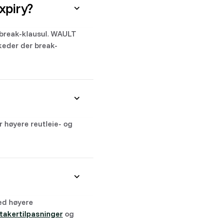
xpiry?
n break-klausul. WAULT
rkeder der break-
r høyere reutleie- og
ed høyere
etakertilpasninger
og