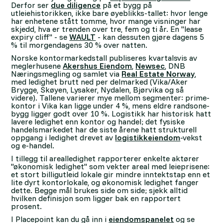
Derfor ser
due diligence
på et bygg på
utleiehistorikken, ikke bare øyeblikks-tallet: hvor lenge
har enhetene stått tomme, hvor mange visninger har
skjedd, hva er trenden over tre, fem og ti år. En "lease
expiry cliff" - se
WAULT
- kan dessuten gjøre dagens 5
% til morgendagens 30 % over natten.
Norske kontormarkedstall publiseres kvartalsvis av
meglerhusene
Akershus Eiendom
,
Newsec
, DNB
Næringsmegling og samlet via
Real Estate Norway
,
med ledighet brutt ned per delmarked (Vika/Aker
Brygge, Skøyen, Lysaker, Nydalen, Bjørvika og så
videre). Tallene varierer mye mellom segmenter: prime-
kontor i Vika kan ligge under 4 %, mens eldre randsone-
bygg ligger godt over 10 %. Logistikk har historisk hatt
lavere ledighet enn kontor og handel; det fysiske
handelsmarkedet har de siste årene hatt strukturell
oppgang i ledighet drevet av
logistikkeiendom
-vekst
og e-handel.
I tillegg til arealledighet rapporterer enkelte aktører
"økonomisk ledighet" som vekter areal med leieprisene:
et stort billigutleid lokale gir mindre inntektstap enn et
lite dyrt kontorlokale, og økonomisk ledighet fanger
dette. Begge mål brukes side om side; sjekk alltid
hvilken definisjon som ligger bak en rapportert
prosent.
I Placepoint kan du gå inn i
eiendomspanelet
og se