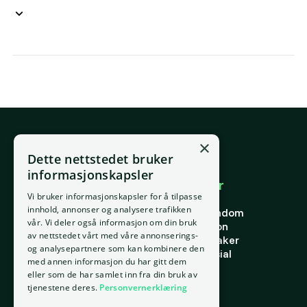
×
E-post
Dette nettstedet bruker
support@placepoint.no
informasjonskapsler
Selskapet
Brukområder
Vi bruker informasjonskapsler for å tilpasse
Hjem
Forstå eiendom
innhold, annonser og analysere trafikken
Om oss
Finne riktig eiendom
vår. Vi deler også informasjon om din bruk
Ansatte
Finn riktig person
av nettstedet vårt med våre annonserings-
Kontakt oss
Finn riktig leietaker
og analysepartnere som kan kombinere den
Personvern
Verdi og potensial
med annen informasjon du har gitt dem
Vilkår for bruk
Risiko
eller som de har samlet inn fra din bruk av
Informasjonskapsler
Portefølje
tjenestene deres.
Personvernerklæring