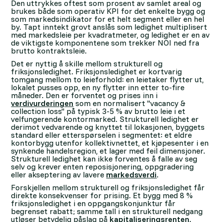
Den uttrykkes oftest som prosent av samlet areal og
brukes både som operativ KPI for det enkelte bygg og
som markedsindikator for et helt segment eller en hel
by. Tapt inntekt grovt anslås som ledighet multiplisert
med markedsleie per kvadratmeter, og ledighet er en av
de viktigste komponentene som trekker NOI ned fra
brutto kontraktsleie.
Det er nyttig å skille mellom strukturell og
friksjonsledighet. Friksjonsledighet er kortvarig
tomgang mellom to leieforhold: en leietaker flytter ut,
lokalet pusses opp, en ny flytter inn etter to-fire
måneder. Den er forventet og prises inn i
verdivurderingen
som en normalisert "vacancy &
collection loss" på typisk 3-5 % av brutto leie i et
velfungerende kontormarked. Strukturell ledighet er
derimot vedvarende og knyttet til lokasjonen, byggets
standard eller etterspørselen i segmentet: et eldre
kontorbygg utenfor kollektivnettet, et kjøpesenter i en
synkende handelsregion, et lager med feil dimensjoner.
Strukturell ledighet kan ikke forventes å falle av seg
selv og krever enten reposisjonering, oppgradering
eller akseptering av lavere
markedsverdi
.
Forskjellen mellom strukturell og friksjonsledighet får
direkte konsekvenser for prising. Et bygg med 8 %
friksjonsledighet i en oppgangskonjunktur får
begrenset rabatt; samme tall i en strukturell nedgang
utløser betydelig påslag på
kapitaliseringsrenten
.