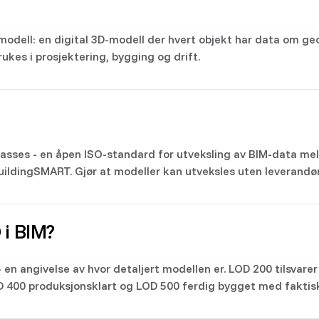
dell: en digital 3D-modell der hvert objekt har data om geo
ukes i prosjektering, bygging og drift.
asses - en åpen ISO-standard for utveksling av BIM-data mel
buildingSMART. Gjør at modeller kan utveksles uten leverandø
 i BIM?
 en angivelse av hvor detaljert modellen er. LOD 200 tilsvare
D 400 produksjonsklart og LOD 500 ferdig bygget med faktis