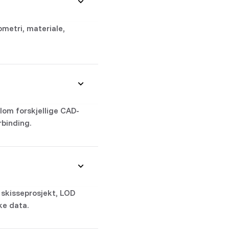
metri, materiale,
lom forskjellige CAD-
rbinding.
r skisseprosjekt, LOD
ke data.