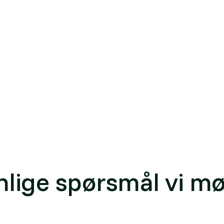
tal representasjon av en bygnings fysiske og funksjonel
ert element i bygget har informasjon om geometri, mater
a IFC (Industry Foundation Classes), en åpen ISO-standa
 LOD 200 tilsvarer skisseprosjekt, LOD 500 ferdig bygge
g analysere bygninger i 3D-visning direkte i
bygningspane
nlige spørsmål vi mø