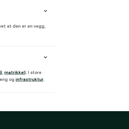
vet at den er en vegg,
B
,
matrikkel
). I store
rreng og
infrastruktur
.