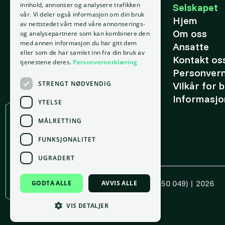
E-post
innhold, annonser og analysere trafikken
Selskapet
vår. Vi deler også informasjon om din bruk
support@placepoint.no
Hjem
av nettstedet vårt med våre annonserings-
Om oss
og analysepartnere som kan kombinere den
med annen informasjon du har gitt dem
Ansatte
eller som de har samlet inn fra din bruk av
Kontakt os
tjenestene deres.
Personvernerklæring
Personver
STRENGT NØDVENDIG
Vilkår for 
Informasjo
YTELSE
MÅLRETTING
Kontor
FUNKSJONALITET
Oslo
gnr. 209, bnr. 37
UGRADERT
Tordenskiolds gate 2, 0160 Oslo
Copyright ©
Placepoint AS
(921 550 049) | 2026
GODTA ALLE
AVVIS ALLE
Laget med 💚 av
Box.no
VIS DETALJER