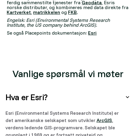
ferdig sammenstilte tjenester fra
Geodata
, Esris
norske distributør, og kombineres med data direkte fra
Kartverket
,
matrikkelen
og
FKB
.
Engelsk: Esri (Environmental Systems Research
Institute, the US company behind ArcGIS).
Se også Placepoints dokumentasjon:
Esri
Vanlige spørsmål vi møter
Hva er Esri?
Esri (Environmental Systems Research Institute) er
det amerikanske selskapet som utvikler
ArcGIS
,
verdens ledende GIS-programvare. Selskapet ble
grunnlagt i 1969 og er fortsatt privateid og