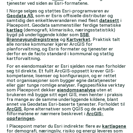
tjenester ved siden av Esri-formatene.
I Norge selges og støttes Esri-programvaren av
Geodata AS
, som er Esris offisielle distributør og
samtidig den enkeltleverandøren med flest
datasett
i
Placepoint. Geodata sammenstiller ferdige tematiske
kartlag
(demografi, klimarisiko, næringsstatistikk)
bygd på underliggende kilder som
SSB
,
Brønnøysundregistrene
og
Kartverket
. Praktisk talt
alle norske kommuner kjører ArcGIS for
planforvaltning, og Esris formater og tjenester er
derfor en de facto standard i kommunal og statlig
kartforvaltning.
For en eiendomsaktør er Esri sjelden noe man forholder
seg til direkte. Et fullt ArcGIS-oppsett krever GIS-
kompetanse, lisenser og konfigurasjon, og er rettet
mot organisasjoner som bygger egne datatjenester
eller gjør tunge romlige analyser. Fagspesifikke verktøy
som Placepoint dekker
eiendomsanalyse
uten at
brukeren må bygge sitt eget GIS, men henter i praksis
fra mange av de samme underliggende kildene, blant
annet via Geodatas Esri-baserte tjenester. Forholdet til
ArcGIS
, åpne alternativer som QGIS og de aktuelle
filformatene er nærmere beskrevet i
ArcGIS-
oppføringen
.
I Placepoint møter du Esri indirekte: flere av
kartlagene
for demografi, næringsliv, risiko og energi leveres som