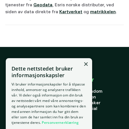
tjenester fra
Geodata
, Esris norske distributør, ved
siden av data direkte fra
Kartverket
og
matrikkelen
.
×
E-post
Dette nettstedet bruker
support@placepoint.no
informasjonskapsler
Selskapet
Brukområder
Vi bruker informasjonskapsler for å tilpasse
Hjem
Forstå eiendom
innhold, annonser og analysere trafikken
Om oss
Finne riktig eiendom
vår. Vi deler også informasjon om din bruk
Ansatte
Finn riktig person
av nettstedet vårt med våre annonserings-
Kontakt oss
Finn riktig leietaker
og analysepartnere som kan kombinere den
Personvern
Verdi og potensial
med annen informasjon du har gitt dem
Vilkår for bruk
Risiko
eller som de har samlet inn fra din bruk av
Informasjonskapsler
Portefølje
tjenestene deres.
Personvernerklæring