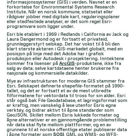
informasjonssystemer (GIS) i verden. Navnet er en
forkortelse for Environmental Systems Research
Institute. Når en norsk kommune, statsetat eller
rådgiver jobber med digitale kart, reguleringsplaner
eller stedfestede analyser, er det som regel Esri-
programvare som ligger under.
Esri ble etablert i 1969 i Redlands i California av Jack og
Laura Dangermond og er fortsatt et privateid,
grunnleggerstyrt selskap. Det har vokst til å bli den
klart største aktøren i GIS-markedet globalt, med en
posisjon på linje med det Adobe har i grafisk
produksjon eller Autodesk i prosjektering. Inntektene
kommer fra lisenser på
ArcGIS
-produktene, ikke fra
salg av data; selve kartdataene henter brukerne fra
nasjonale og kommersielle datakilder.
Mye av infrastrukturen for moderne GIS stammer fra
Esri. Selskapet definerte shapefile-formatet på 1990-
tallet, og det er fortsatt et av de mest utbredte
filformatene for vektordata til tross for sin alder. Esri
står også bak File Geodatabase, et lagringsformat som
er kraftig, men vanskelig å lese utenfor Esris egne
verktøy, og bidrar aktivt til åpne standarder som
GeoJSON. Skillet mellom Esris lukkede formater og
åpne alternativer er en gjennomgående problemstilling
når data skal flyte mellom plattformer, og en av
grunnene til at norske offentlige etater publiserer data
i åpne formater som
SOSI
, GML og WMS- og WFS-