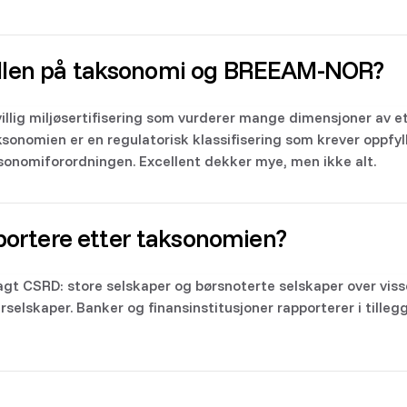
ellen på taksonomi og BREEAM-NOR?
villig miljøsertifisering som vurderer mange dimensjoner av e
ksonomien er en regulatorisk klassifisering som krever oppfyll
aksonomiforordningen. Excellent dekker mye, men ikke alt.
ortere etter taksonomien?
gt CSRD: store selskaper og børsnoterte selskaper over visse
rselskaper. Banker og finansinstitusjoner rapporterer i tille