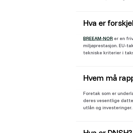
Hva er forskj
BREEAM-NOR
er en fri
miljøprestasjon. EU-ta
tekniske kriterier i t
Hvem må rapp
Foretak som er underla
deres vesentlige datte
utlån og investeringer.
Hva er DNSH?