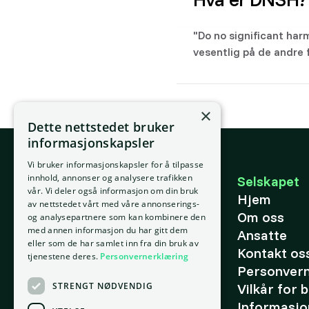
"Do no significant harm
vesentlig på de andre
×
Dette nettstedet bruker
informasjonskapsler
Vi bruker informasjonskapsler for å tilpasse
E-post
innhold, annonser og analysere trafikken
Selskapet
vår. Vi deler også informasjon om din bruk
support@placepoint.no
Hjem
av nettstedet vårt med våre annonserings-
Om oss
og analysepartnere som kan kombinere den
med annen informasjon du har gitt dem
Ansatte
eller som de har samlet inn fra din bruk av
Kontakt os
tjenestene deres.
Personvernerklæring
Personver
STRENGT NØDVENDIG
Vilkår for 
Informasjo