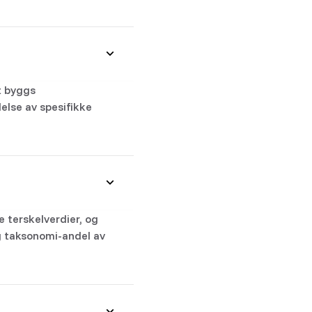
t byggs
else av spesifikke
 terskelverdier, og
gg taksonomi-andel av