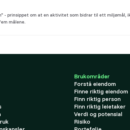
" - prinsippet om at en aktivitet som bidrar til ett miljømål, 
 fem målene.
Brukområder
Forstå eiendom
Finne riktig eiendom
Finn riktig person
s
Finn riktig leietaker
n
Verdi og potensial
bruk
Risiko
nskapsler
Portefølje