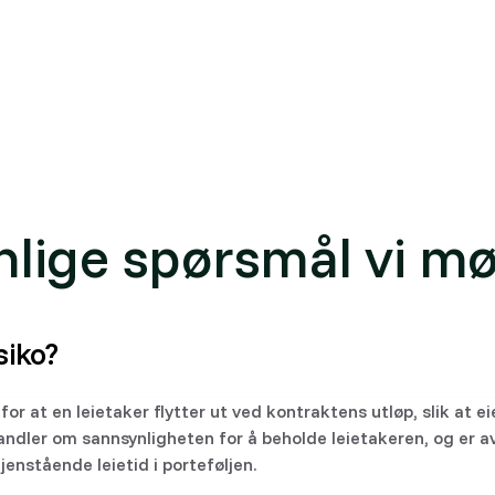
ammen med eiendoms- og selskapsinformasjon når du vurde
).
ko
nlige spørsmål vi mø
siko?
 for at en leietaker flytter ut ved kontraktens utløp, slik at e
handler om sannsynligheten for å beholde leietakeren, og er a
jenstående leietid i porteføljen.