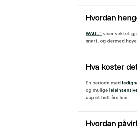
Hvordan heng
WAULT
viser vektet gj
snart, og dermed høyer
Hva koster det
En periode med
ledigh
og mulige
leieinsentiv
opp et helt års leie.
Hvordan påvirk