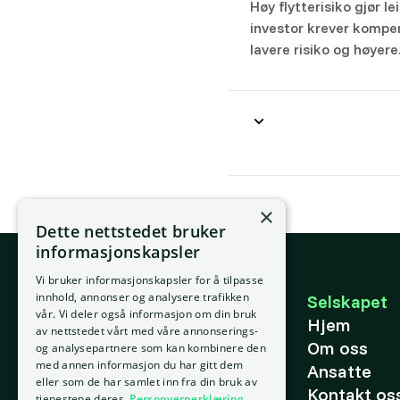
Høy flytterisiko gjør l
investor krever kompen
lavere risiko og høyere
×
Dette nettstedet bruker
informasjonskapsler
Vi bruker informasjonskapsler for å tilpasse
E-post
innhold, annonser og analysere trafikken
Selskapet
vår. Vi deler også informasjon om din bruk
support@placepoint.no
Hjem
av nettstedet vårt med våre annonserings-
Om oss
og analysepartnere som kan kombinere den
med annen informasjon du har gitt dem
Ansatte
eller som de har samlet inn fra din bruk av
Kontakt os
tjenestene deres.
Personvernerklæring