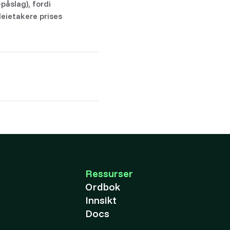
-påslag), fordi
leietakere prises
Ressurser
Ordbok
Innsikt
Docs