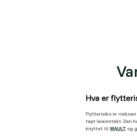
I Placepoint kan du se leietakerne i et bygg s
Engelsk: Tenant retention risk (lease rollover risk
Se også Placepoints dokumentasjon:
Flytterisi
Va
Hva er flytteri
Flytterisiko er risikoen
tapt leieinntekt. Den 
knyttet til
WAULT
og g