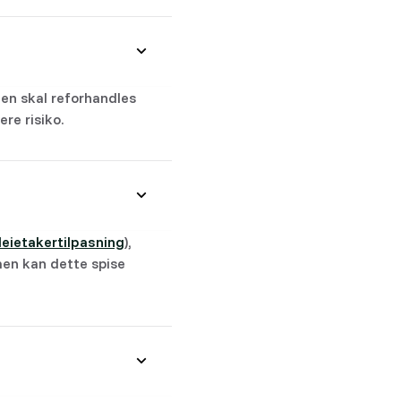
ien skal reforhandles
re risiko.
leietakertilpasning
),
men kan dette spise