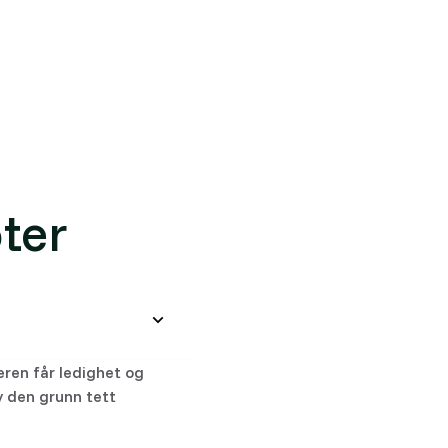
rer hvor stabil leieinntekten er.
ter
ieren får ledighet og
v den grunn tett