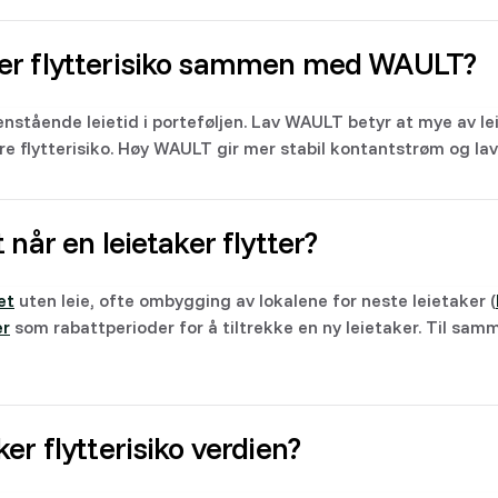
er flytterisiko sammen med WAULT?
enstående leietid i porteføljen. Lav WAULT betyr at mye av le
e flytterisiko. Høy WAULT gir mer stabil kontantstrøm og lave
 når en leietaker flytter?
et
uten leie, ofte ombygging av lokalene for neste leietaker (
er
som rabattperioder for å tiltrekke en ny leietaker. Til sam
er flytterisiko verdien?