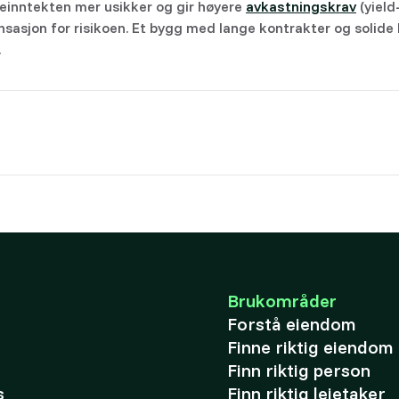
eieinntekten mer usikker og gir høyere
avkastningskrav
(yield
sasjon for risikoen. Et bygg med lange kontrakter og solide 
.
Brukområder
Forstå eiendom
Finne riktig eiendom
Finn riktig person
s
Finn riktig leietaker