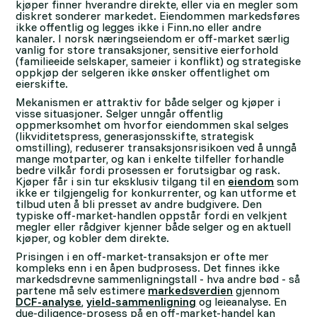
kjøper finner hverandre direkte, eller via en megler som
diskret sonderer markedet. Eiendommen markedsføres
ikke offentlig og legges ikke i Finn.no eller andre
kanaler. I norsk næringseiendom er off-market særlig
vanlig for store transaksjoner, sensitive eierforhold
(familieeide selskaper, sameier i konflikt) og strategiske
oppkjøp der selgeren ikke ønsker offentlighet om
eierskifte.
Mekanismen er attraktiv for både selger og kjøper i
visse situasjoner. Selger unngår offentlig
oppmerksomhet om hvorfor eiendommen skal selges
(likviditetspress, generasjonsskifte, strategisk
omstilling), reduserer transaksjonsrisikoen ved å unngå
mange motparter, og kan i enkelte tilfeller forhandle
bedre vilkår fordi prosessen er forutsigbar og rask.
Kjøper får i sin tur eksklusiv tilgang til en
eiendom
som
ikke er tilgjengelig for konkurrenter, og kan utforme et
tilbud uten å bli presset av andre budgivere. Den
typiske off-market-handlen oppstår fordi en velkjent
megler eller rådgiver kjenner både selger og en aktuell
kjøper, og kobler dem direkte.
Prisingen i en off-market-transaksjon er ofte mer
kompleks enn i en åpen budprosess. Det finnes ikke
markedsdrevne sammenligningstall - hva andre bød - så
partene må selv estimere
markedsverdien
gjennom
DCF-analyse
,
yield-sammenligning
og leieanalyse. En
due-diligence-prosess på en off-market-handel kan