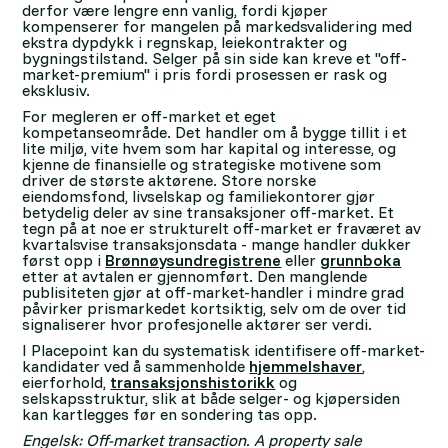
derfor være lengre enn vanlig, fordi kjøper
kompenserer for mangelen på markedsvalidering med
ekstra dypdykk i regnskap, leiekontrakter og
bygningstilstand. Selger på sin side kan kreve et "off-
market-premium" i pris fordi prosessen er rask og
eksklusiv.
For megleren er off-market et eget
kompetanseområde. Det handler om å bygge tillit i et
lite miljø, vite hvem som har kapital og interesse, og
kjenne de finansielle og strategiske motivene som
driver de største aktørene. Store norske
eiendomsfond, livselskap og familiekontorer gjør
betydelig deler av sine transaksjoner off-market. Et
tegn på at noe er strukturelt off-market er fraværet av
kvartalsvise transaksjonsdata - mange handler dukker
først opp i
Brønnøysundregistrene
eller
grunnboka
etter at avtalen er gjennomført. Den manglende
publisiteten gjør at off-market-handler i mindre grad
påvirker prismarkedet kortsiktig, selv om de over tid
signaliserer hvor profesjonelle aktører ser verdi.
I Placepoint kan du systematisk identifisere off-market-
kandidater ved å sammenholde
hjemmelshaver
,
eierforhold,
transaksjonshistorikk
og
selskapsstruktur, slik at både selger- og kjøpersiden
kan kartlegges før en sondering tas opp.
Engelsk: Off-market transaction. A property sale