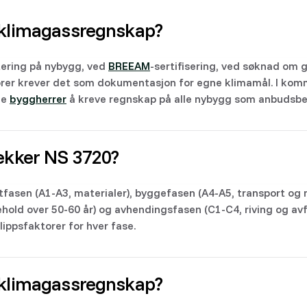
 klimagassregnskap?
tering på nybygg, ved
BREEAM
-sertifisering, ved søknad om g
torer krever det som dokumentasjon for egne klimamål. I ko
ge
byggherrer
å kreve regnskap på alle nybygg som anbudsbe
dekker NS 3720?
tfasen (A1-A3, materialer), byggefasen (A4-A5, transport og
kehold over 50-60 år) og avhendingsfasen (C1-C4, riving og avf
lippsfaktorer for hver fase.
 klimagassregnskap?