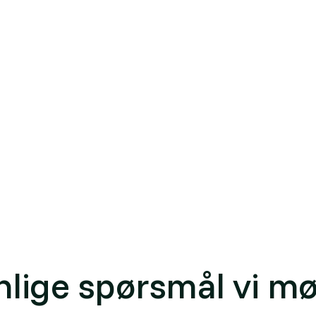
magassregnskap som indikator for bygningens fremtidssik
nvarmedrevet) har mindre eksponering mot kommende karb
ker tallet i sin porteføljerapportering og som filter nå
ygningskategori og lokasjon med dagens
energi-infrastr
ting per NS 3720; building life-cycle assessment (LCA)
regnskap (NS 3720)
nlige spørsmål vi mø