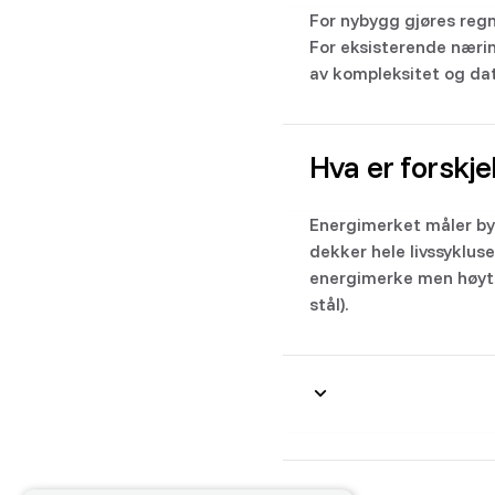
For nybygg gjøres regn
For eksisterende næri
av kompleksitet og dat
Hva er forskj
Energimerket måler byg
dekker hele livssykluse
energimerke men høyt 
stål).