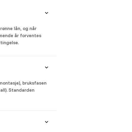
rønne lån, og når
mmende år forventes
tingelse.
 montasje), bruksfasen
all). Standarden