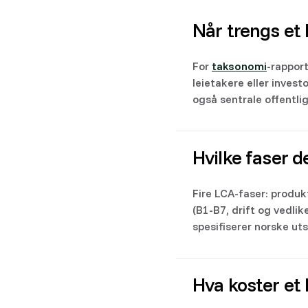
Når trengs et
For
taksonomi
-rappor
leietakere eller inves
også sentrale offentli
Hvilke faser 
Fire LCA-faser: produk
(B1-B7, drift og vedli
spesifiserer norske uts
Hva koster et