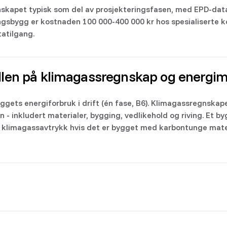
skapet typisk som del av prosjekteringsfasen, med EPD-data
ngsbygg er kostnaden 100 000-400 000 kr hos spesialiserte k
atilgang.
ellen på klimagassregnskap og energi
gets energiforbruk i drift (én fase, B6). Klimagassregnskap
n - inkludert materialer, bygging, vedlikehold og riving. Et by
klimagassavtrykk hvis det er bygget med karbontunge mate