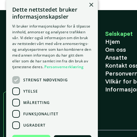
×
Dette nettstedet bruker
informasjonskapsler
Vi bruker informasjonskapsler for å tilpasse
E-post
innhold, annonser og analysere trafikken
Selskapet
vår. Vi deler også informasjon om din bruk
support@placepoint.no
Hjem
av nettstedet vårt med våre annonserings-
Om oss
og analysepartnere som kan kombinere den
med annen informasjon du har gitt dem
Ansatte
eller som de har samlet inn fra din bruk av
Kontakt os
tjenestene deres.
Personvernerklæring
Personver
STRENGT NØDVENDIG
Vilkår for 
Informasjo
YTELSE
MÅLRETTING
Kontor
FUNKSJONALITET
Oslo
gnr. 209, bnr. 37
UGRADERT
Tordenskiolds gate 2, 0160 Oslo