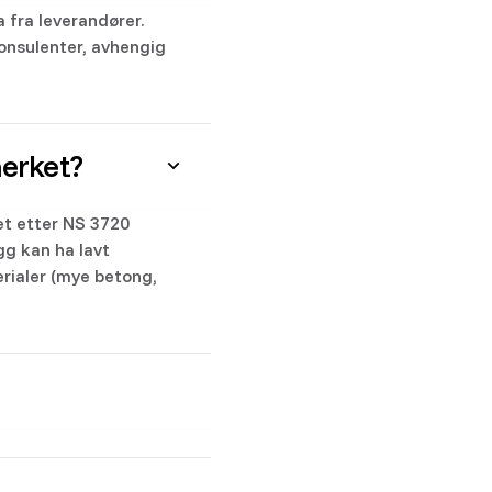
 fra leverandører.
onsulenter, avhengig
merket?
et etter NS 3720
gg kan ha lavt
rialer (mye betong,