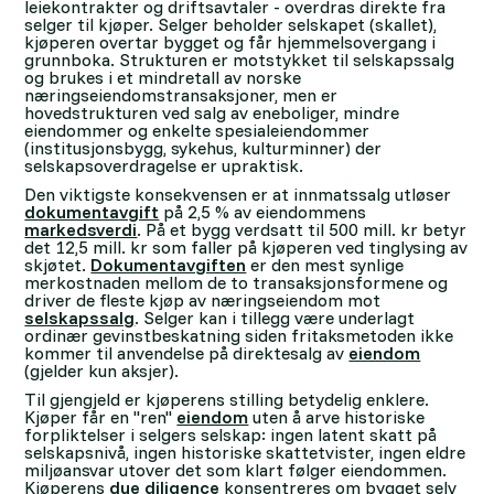
leiekontrakter og driftsavtaler - overdras direkte fra
selger til kjøper. Selger beholder selskapet (skallet),
kjøperen overtar bygget og får hjemmelsovergang i
grunnboka. Strukturen er motstykket til selskapssalg
og brukes i et mindretall av norske
næringseiendomstransaksjoner, men er
hovedstrukturen ved salg av eneboliger, mindre
eiendommer og enkelte spesialeiendommer
(institusjonsbygg, sykehus, kulturminner) der
selskapsoverdragelse er upraktisk.
Den viktigste konsekvensen er at innmatssalg utløser
dokumentavgift
på 2,5 % av eiendommens
markedsverdi
. På et bygg verdsatt til 500 mill. kr betyr
det 12,5 mill. kr som faller på kjøperen ved tinglysing av
skjøtet.
Dokumentavgiften
er den mest synlige
merkostnaden mellom de to transaksjonsformene og
driver de fleste kjøp av næringseiendom mot
selskapssalg
. Selger kan i tillegg være underlagt
ordinær gevinstbeskatning siden fritaksmetoden ikke
kommer til anvendelse på direktesalg av
eiendom
(gjelder kun aksjer).
Til gjengjeld er kjøperens stilling betydelig enklere.
Kjøper får en "ren"
eiendom
uten å arve historiske
forpliktelser i selgers selskap: ingen latent skatt på
selskapsnivå, ingen historiske skattetvister, ingen eldre
miljøansvar utover det som klart følger eiendommen.
Kjøperens
due diligence
konsentreres om bygget selv