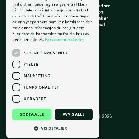
innhold, annonser og analysere trafikken
Om oss
Finne riktig eiendom
vår. Vi deler også informasjon om din bruk
Ansatte
Finn riktig person
av nettstedet vårt med våre annonserings-
Kontakt oss
Finn riktig leietaker
og analysepartnere som kan kombinere den
Personvern
Verdi og potensial
med annen informasjon du har gitt dem
Vilkår for bruk
Risiko
eller som de har samlet inn fra din bruk av
Informasjonskapsler
Portefølje
tjenestene deres.
Personvernerklæring
Ressurser
STRENGT NØDVENDIG
Ordbok
Innsikt
YTELSE
Docs
MÅLRETTING
FUNKSJONALITET
Kontor
Oslo
UGRADERT
gnr. 209, bnr. 37
Tordenskiolds gate 2, 0160 Oslo
GODTA ALLE
AVVIS ALLE
Copyright ©
Placepoint AS
(921 550 049) | 2026
Laget med 💚 av
Box.no
Følg oss på sosiale medier
VIS DETALJER