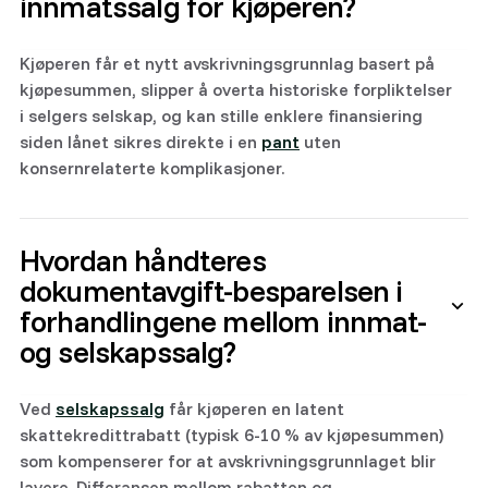
innmatssalg for kjøperen?
Kjøperen får et nytt avskrivningsgrunnlag basert på
kjøpesummen, slipper å overta historiske forpliktelser
i selgers selskap, og kan stille enklere finansiering
siden lånet sikres direkte i en
pant
uten
konsernrelaterte komplikasjoner.
Hvordan håndteres
dokumentavgift-besparelsen i
forhandlingene mellom innmat-
og selskapssalg?
Ved
selskapssalg
får kjøperen en latent
skattekredittrabatt (typisk 6-10 % av kjøpesummen)
som kompenserer for at avskrivningsgrunnlaget blir
lavere. Differansen mellom rabatten og