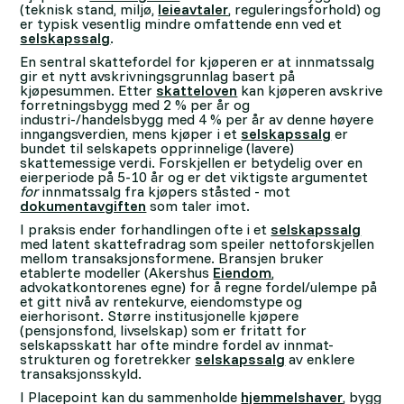
(teknisk stand, miljø,
leieavtaler
, reguleringsforhold) og
er typisk vesentlig mindre omfattende enn ved et
selskapssalg
.
En sentral skattefordel for kjøperen er at innmatssalg
gir et nytt avskrivningsgrunnlag basert på
kjøpesummen. Etter
skatteloven
kan kjøperen avskrive
forretningsbygg med 2 % per år og
industri-/handelsbygg med 4 % per år av denne høyere
inngangsverdien, mens kjøper i et
selskapssalg
er
bundet til selskapets opprinnelige (lavere)
skattemessige verdi. Forskjellen er betydelig over en
eierperiode på 5-10 år og er det viktigste argumentet
for
innmatssalg fra kjøpers ståsted - mot
dokumentavgiften
som taler imot.
I praksis ender forhandlingen ofte i et
selskapssalg
med latent skattefradrag som speiler nettoforskjellen
mellom transaksjonsformene. Bransjen bruker
etablerte modeller (Akershus
Eiendom
,
advokatkontorenes egne) for å regne fordel/ulempe på
et gitt nivå av rentekurve, eiendomstype og
eierhorisont. Større institusjonelle kjøpere
(pensjonsfond, livselskap) som er fritatt for
selskapsskatt har ofte mindre fordel av innmat-
strukturen og foretrekker
selskapssalg
av enklere
transaksjonsskyld.
I Placepoint kan du sammenholde
hjemmelshaver
, bygg