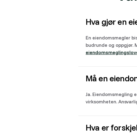
Hva gjør en 
En eiendomsmegler bist
budrunde og oppgjør. M
eiendomsmeglingslov
Må en eiendom
Ja. Eiendomsmegling er
virksomheten. Ansvarli
Hva er forskj