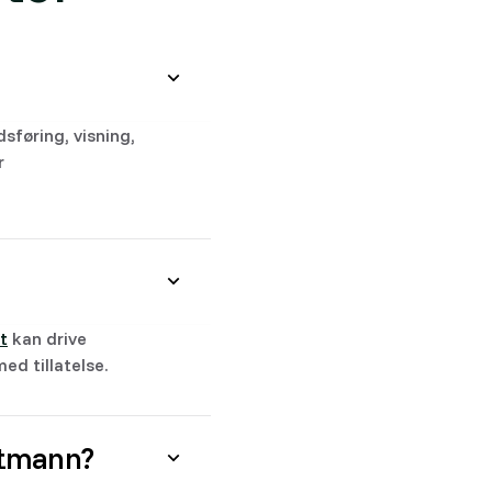
sføring, visning,
r
t
kan drive
d tillatelse.
stmann?