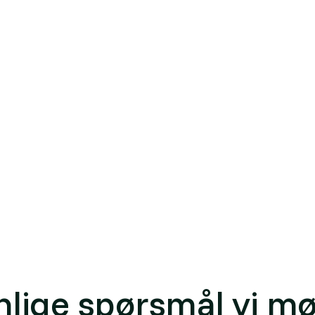
an velge selvsalg, men gir da fra seg meglerens ansvarsf
pgjørsmegler eller boligadvokat bare står for kontrakt
 det ofte en
næringsmegler
som håndterer transaksjonen
 handelen, og en advokat som står for
due diligence
og 
 profesjonelle handelen fra et rent privat salg.
nlaget en megler bygger på: eiendommens data fra
matr
gjør det enklere å forberede et salg, vurdere en prisan
icensed intermediary in property sales, a regulated profe
megler
nlige spørsmål vi mø