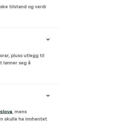
ke tilstand og verdi
rar, pluss utlegg til
et lønner seg å
slova
, mens
n skulle ha innhentet