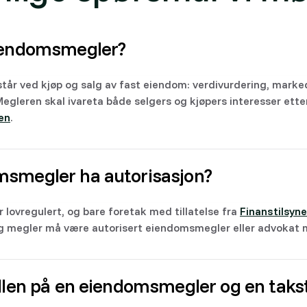
eiendomsmegler?
år ved kjøp og salg av fast eiendom: verdivurdering, marked
egleren skal ivareta både selgers og kjøpers interesser ette
en
.
smegler ha autorisasjon?
 lovregulert, og bare foretak med tillatelse fra
Finanstilsyne
g megler må være autorisert eiendomsmegler eller advokat me
ellen på en eiendomsmegler og en tak