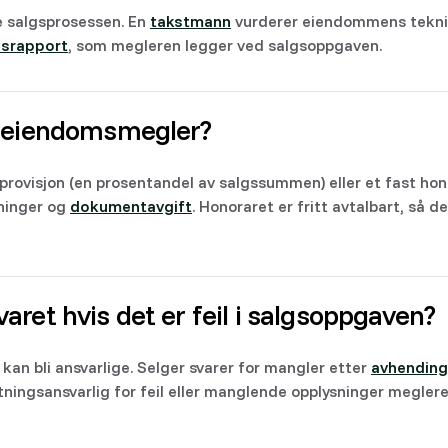
e salgsprosessen. En
takstmann
vurderer eiendommens teknis
dsrapport
, som megleren legger ved salgsoppgaven.
n eiendomsmegler?
provisjon (en prosentandel av salgssummen) eller et fast hono
ninger og
dokumentavgift
. Honoraret er fritt avtalbart, så d
ret hvis det er feil i salgsoppgaven?
kan bli ansvarlige. Selger svarer for mangler etter
avhending
tningsansvarlig for feil eller manglende opplysninger meglere