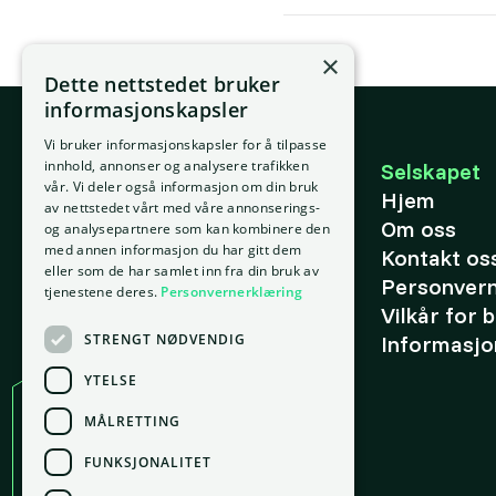
×
Dette nettstedet bruker
informasjonskapsler
Vi bruker informasjonskapsler for å tilpasse
E-post
innhold, annonser og analysere trafikken
Selskapet
vår. Vi deler også informasjon om din bruk
support@placepoint.no
Hjem
av nettstedet vårt med våre annonserings-
Telefon
Om oss
og analysepartnere som kan kombinere den
+47 924 36 973
med annen informasjon du har gitt dem
Kontakt os
eller som de har samlet inn fra din bruk av
Personver
tjenestene deres.
Personvernerklæring
Vilkår for 
STRENGT NØDVENDIG
Informasjo
YTELSE
MÅLRETTING
Kontor
FUNKSJONALITET
Oslo
gnr. 209, bnr. 37