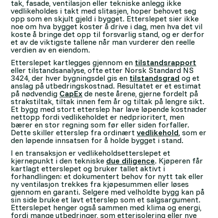
tak, fasade, ventilasjon eller tekniske anlegg ikke
vedlikeholdes i takt med slitasjen, hoper behovet seg
opp som en skjult gjeld i bygget. Etterslepet sier ikke
noe om hva bygget koster å drive i dag, men hva det vil
koste å bringe det opp til forsvarlig stand, og er derfor
et av de viktigste tallene når man vurderer den reelle
verdien av en eiendom.
Etterslepet kartlegges gjennom en
tilstandsrapport
eller tilstandsanalyse, ofte etter Norsk Standard NS
3424, der hver bygningsdel gis en
tilstandsgrad
og et
anslag på utbedringskostnad. Resultatet er et estimat
på nødvendig
CapEx
de neste årene, gjerne fordelt på
strakstiltak, tiltak innen fem år og tiltak på lengre sikt.
Et bygg med stort etterslep har lave løpende kostnader
nettopp fordi vedlikeholdet er nedprioritert, men
bærer en stor regning som før eller siden forfaller.
Dette skiller etterslep fra ordinært
vedlikehold
, som er
den løpende innsatsen for å holde bygget i stand.
I en transaksjon er vedlikeholdsetterslepet et
kjernepunkt i den tekniske
due diligence
. Kjøperen får
kartlagt etterslepet og bruker tallet aktivt i
forhandlingen: et dokumentert behov for nytt tak eller
ny ventilasjon trekkes fra kjøpesummen eller løses
gjennom en garanti. Selgere med velholdte bygg kan på
sin side bruke et lavt etterslep som et salgsargument.
Etterslepet henger også sammen med klima og energi,
fordi mange utbedringer, som etterisolering eller nye