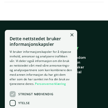
×
E-post
Dette nettstedet bruker
support@placepoint.no
informasjonskapsler
Selskapet
Brukområder
Vi bruker informasjonskapsler for å tilpasse
Hjem
Forstå eiendom
innhold, annonser og analysere trafikken
Om oss
Finne riktig eiendom
vår. Vi deler også informasjon om din bruk
Ansatte
Finn riktig person
av nettstedet vårt med våre annonserings-
Kontakt oss
Finn riktig leietaker
og analysepartnere som kan kombinere den
Personvern
Verdi og potensial
med annen informasjon du har gitt dem
Vilkår for bruk
Risiko
eller som de har samlet inn fra din bruk av
Informasjonskapsler
Portefølje
tjenestene deres.
Personvernerklæring
Ressurser
STRENGT NØDVENDIG
Ordbok
Innsikt
YTELSE