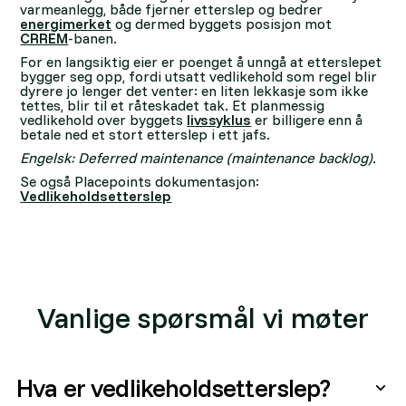
varmeanlegg, både fjerner etterslep og bedrer
energimerket
og dermed byggets posisjon mot
CRREM
-banen.
For en langsiktig eier er poenget å unngå at etterslepet
bygger seg opp, fordi utsatt vedlikehold som regel blir
dyrere jo lenger det venter: en liten lekkasje som ikke
tettes, blir til et råteskadet tak. Et planmessig
vedlikehold over byggets
livssyklus
er billigere enn å
betale ned et stort etterslep i ett jafs.
Engelsk: Deferred maintenance (maintenance backlog).
Se også Placepoints dokumentasjon:
Vedlikeholdsetterslep
Vanlige spørsmål vi møter
Hva er vedlikeholdsetterslep?