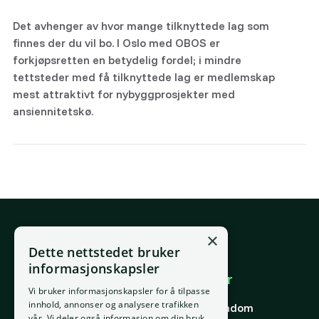
Det avhenger av hvor mange tilknyttede lag som
finnes der du vil bo. I Oslo med OBOS er
forkjøpsretten en betydelig fordel; i mindre
tettsteder med få tilknyttede lag er medlemskap
mest attraktivt for nybyggprosjekter med
ansiennitetskø.
×
E-post
Dette nettstedet bruker
support@placepoint.no
informasjonskapsler
Selskapet
Brukområder
Vi bruker informasjonskapsler for å tilpasse
Hjem
Forstå eiendom
innhold, annonser og analysere trafikken
Om oss
Finne riktig eiendom
vår. Vi deler også informasjon om din bruk