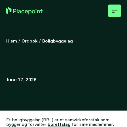
Hjem
/
Ordbok
/
Boligbyggelag
June 17, 2026
Et boligbyggelag (BBL) er et samvirkeforetak som
bygger og forvalter
borettslag
for sine medlemmer.