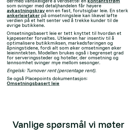
dermed vanskeligere å verdsette: en
kontantstrøm
som svinger med detaljhandelen får høyere
avkastningskrav
enn en fast, forutsigbar leie. En sterk
ankerleietaker
på omsetningsleie kan likevel løfte
verdien på et helt senter ved å trekke kunder til de
øvrige butikkene.
Omsetningsbasert leie er tett knyttet til hvordan et
kjøpesenter forvaltes. Utleieren har insentiv til å
optimalisere butikkmiksen, markedsføringen og
åpningstidene, fordi alt som øker omsetningen øker
leieinntekten. Modellen brukes også i begrenset grad
for serveringssteder og hoteller, der omsetning og
lønnsomhet svinger mye mellom sesonger.
Engelsk: Turnover rent (percentage rent).
Se også Placepoints dokumentasjon:
Omsetningsbasert leie
Vanlige spørsmål vi møter