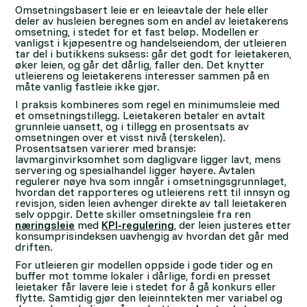
Omsetningsbasert leie er en leieavtale der hele eller
deler av husleien beregnes som en andel av leietakerens
omsetning, i stedet for et fast beløp. Modellen er
vanligst i kjøpesentre og handelseiendom, der utleieren
tar del i butikkens suksess: går det godt for leietakeren,
øker leien, og går det dårlig, faller den. Det knytter
utleierens og leietakerens interesser sammen på en
måte vanlig fastleie ikke gjør.
I praksis kombineres som regel en minimumsleie med
et omsetningstillegg. Leietakeren betaler en avtalt
grunnleie uansett, og i tillegg en prosentsats av
omsetningen over et visst nivå (terskelen).
Prosentsatsen varierer med bransje:
lavmarginvirksomhet som dagligvare ligger lavt, mens
servering og spesialhandel ligger høyere. Avtalen
regulerer nøye hva som inngår i omsetningsgrunnlaget,
hvordan det rapporteres og utleierens rett til innsyn og
revisjon, siden leien avhenger direkte av tall leietakeren
selv oppgir. Dette skiller omsetningsleie fra ren
næringsleie
med
KPI-regulering
, der leien justeres etter
konsumprisindeksen uavhengig av hvordan det går med
driften.
For utleieren gir modellen oppside i gode tider og en
buffer mot tomme lokaler i dårlige, fordi en presset
leietaker får lavere leie i stedet for å gå konkurs eller
flytte. Samtidig gjør den leieinntekten mer variabel og