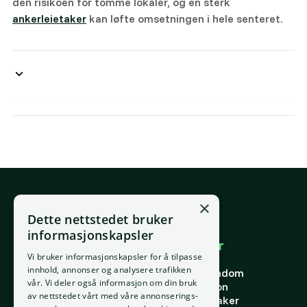
den risikoen for tomme lokaler, og en sterk
ankerleietaker
kan løfte omsetningen i hele senteret.
×
E-post
Dette nettstedet bruker
support@placepoint.no
informasjonskapsler
Selskapet
Brukområder
Vi bruker informasjonskapsler for å tilpasse
Hjem
Forstå eiendom
innhold, annonser og analysere trafikken
Om oss
Finne riktig eiendom
vår. Vi deler også informasjon om din bruk
Ansatte
Finn riktig person
av nettstedet vårt med våre annonserings-
Kontakt oss
Finn riktig leietaker