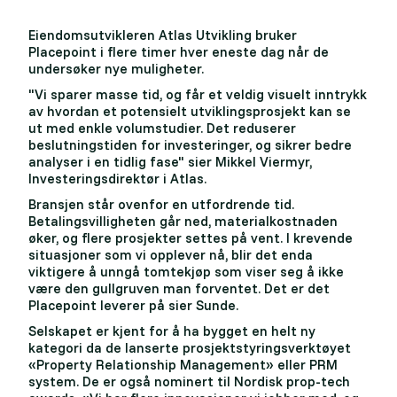
Eiendomsutvikleren Atlas Utvikling bruker
Placepoint i flere timer hver eneste dag når de
undersøker nye muligheter.
"Vi sparer masse tid, og får et veldig visuelt inntrykk
av hvordan et potensielt utviklingsprosjekt kan se
ut med enkle volumstudier. Det reduserer
beslutningstiden for investeringer, og sikrer bedre
analyser i en tidlig fase" sier Mikkel Viermyr,
Investeringsdirektør i Atlas.
Bransjen står ovenfor en utfordrende tid.
Betalingsvilligheten går ned, materialkostnaden
øker, og flere prosjekter settes på vent. I krevende
situasjoner som vi opplever nå, blir det enda
viktigere å unngå tomtekjøp som viser seg å ikke
være den gullgruven man forventet. Det er det
Placepoint leverer på sier Sunde.
Selskapet er kjent for å ha bygget en helt ny
kategori da de lanserte prosjektstyringsverktøyet
«Property Relationship Management» eller PRM
system. De er også nominert til Nordisk prop-tech