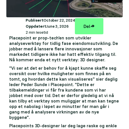
Publisert
October 22, 2024
Del
Oppdatert
June 3, 2026
2 min lesetid
Placepoint er prop-tech’en som utvikler
analyseverktøy for tidlig fase eiendomsutvikling. De
jobber med å lansere flere innovasjoner som
markedet tidligere ikke har hatt effektiv tilgang til.
Nå kommer enda et nytt verktøy: 3D designer.
"Vi ser at det er behov for å kjapt kunne skaffe seg
oversikt over hvilke muligheter som finnes på en
tomt, og hvordan dette kan visualiseres" sier daglig
leder Peder Sunde i Placepoint. "Dette er
tilbakemeldinger vi får fra kundene som vi har
jobbet med over tid. Det er derfor gledelig at vi nå
kan tilby et verktøy som muliggjør at man kan tegne
opp et nabolag i løpet av minutter før man går i
gang med å analysere virkningen av de nye
byggene".
Placepoints 3D-designer lar deg lage raske og enkle