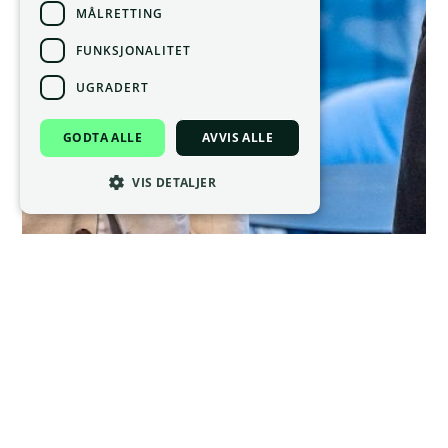
MÅLRETTING
FUNKSJONALITET
UGRADERT
GODTA ALLE
AVVIS ALLE
VIS DETALJER
Nyheter