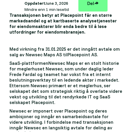
Del
Oppdatert
June 3, 2026
Mindre enn 1 min lesetid
Transaksjonen betyr at Placepoint får en større
markedsandel og at kartbaserte analysetjenester
for eiendomsaktører blir enda bedre til å løse
utfordringer for eiendomsbransjen.
Med virkning fra 31.01.2025 er det inngått avtale om
salg av Newsec Maps AS tilPlacepoint AS.
SaaS-plattformenNewsec Maps er en stolt historie
for meglerhuset Newsec, som under daglig leder
Frede Fardal og teamet har vokst fra et internt
beslutningsverktøy til en ledende aktør i markedet.
Ettersom Newsec primært er et meglerhus, ser
selskapet det som strategisk riktig å overlate videre
vekst og utvikling til det rendyrkede IT og SaaS
selskapet Placepoint.
Newsec er imponert over Placepoint og deres
ambisjoner og inngår en samarbeidsavtale for
videre utvikling. I forbindelse med transaksjonen
inngår Newsec en langsiktig avtale for deling av