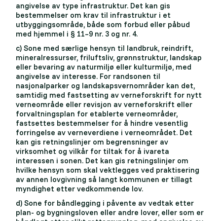
angivelse av type infrastruktur. Det kan gis
bestemmelser om krav til infrastruktur i et
utbyggingsområde, både som forbud eller påbud
med hjemmel i § 11–9 nr. 3 og nr. 4.
c) Sone med særlige hensyn til landbruk, reindrift,
mineralressurser, friluftsliv, grønnstruktur, landskap
eller bevaring av naturmiljø eller kulturmiljø, med
angivelse av interesse. For randsonen til
nasjonalparker og landskapsvernområder kan det,
samtidig med fastsetting av verneforskrift for nytt
verneområde eller revisjon av verneforskrift eller
forvaltningsplan for etablerte verneområder,
fastsettes bestemmelser for å hindre vesentlig
forringelse av verneverdiene i verneområdet. Det
kan gis retningslinjer om begrensninger av
virksomhet og vilkår for tiltak for å ivareta
interessen i sonen. Det kan gis retningslinjer om
hvilke hensyn som skal vektlegges ved praktisering
av annen lovgivning så langt kommunen er tillagt
myndighet etter vedkommende lov.
d) Sone for båndlegging i påvente av vedtak etter
plan- og bygningsloven eller andre lover, eller som er