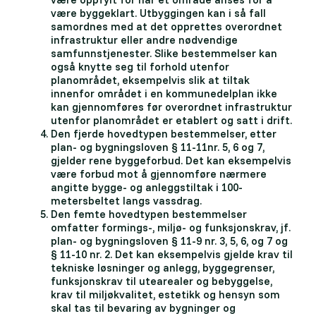
være byggeklart. Utbyggingen kan i så fall
samordnes med at det opprettes overordnet
infrastruktur eller andre nødvendige
samfunnstjenester. Slike bestemmelser kan
også knytte seg til forhold utenfor
planområdet, eksempelvis slik at tiltak
innenfor området i en kommunedelplan ikke
kan gjennomføres før overordnet infrastruktur
utenfor planområdet er etablert og satt i drift.
Den fjerde hovedtypen bestemmelser, etter
plan- og bygningsloven § 11-11nr. 5, 6 og 7,
gjelder rene byggeforbud. Det kan eksempelvis
være forbud mot å gjennomføre nærmere
angitte bygge- og anleggstiltak i 100-
metersbeltet langs vassdrag.
Den femte hovedtypen bestemmelser
omfatter formings-, miljø- og funksjonskrav, jf.
plan- og bygningsloven § 11-9 nr. 3, 5, 6, og 7 og
§ 11-10 nr. 2. Det kan eksempelvis gjelde krav til
tekniske løsninger og anlegg, byggegrenser,
funksjonskrav til utearealer og bebyggelse,
krav til miljøkvalitet, estetikk og hensyn som
skal tas til bevaring av bygninger og