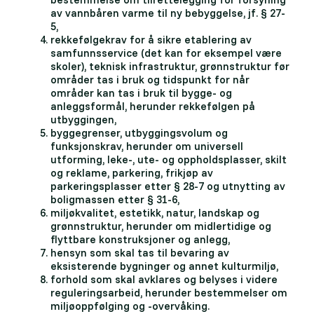
av vannbåren varme til ny bebyggelse, jf. § 27-
5,
rekkefølgekrav for å sikre etablering av
samfunnsservice (det kan for eksempel være
skoler), teknisk infrastruktur, grønnstruktur før
områder tas i bruk og tidspunkt for når
områder kan tas i bruk til bygge- og
anleggsformål, herunder rekkefølgen på
utbyggingen,
byggegrenser, utbyggingsvolum og
funksjonskrav, herunder om universell
utforming, leke-, ute- og oppholdsplasser, skilt
og reklame, parkering, frikjøp av
parkeringsplasser etter § 28-7 og utnytting av
boligmassen etter § 31-6,
miljøkvalitet, estetikk, natur, landskap og
grønnstruktur, herunder om midlertidige og
flyttbare konstruksjoner og anlegg,
hensyn som skal tas til bevaring av
eksisterende bygninger og annet kulturmiljø,
forhold som skal avklares og belyses i videre
reguleringsarbeid, herunder bestemmelser om
miljøoppfølging og -overvåking.