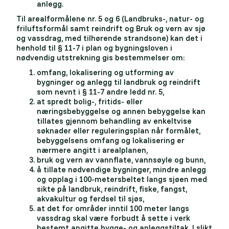
anlegg.
Til
arealformålene nr. 5 og 6 (Landbruks-, natur- og
friluftsformål samt reindrift og Bruk og vern av sjø
og vassdrag, med tilhørende strandsone) kan det i
henhold til § 11-7 i plan og bygningsloven i
nødvendig utstrekning gis bestemmelser om:
omfang, lokalisering og utforming av
bygninger og anlegg til landbruk og reindrift
som nevnt i § 11-7 andre ledd nr. 5,
at spredt bolig-, fritids- eller
næringsbebyggelse og annen bebyggelse kan
tillates gjennom behandling av enkeltvise
søknader eller reguleringsplan når formålet,
bebyggelsens omfang og lokalisering er
nærmere angitt i arealplanen,
bruk og vern av vannflate, vannsøyle og bunn,
å tillate nødvendige bygninger, mindre anlegg
og opplag i 100-metersbeltet langs sjøen med
sikte på landbruk, reindrift, fiske, fangst,
akvakultur og ferdsel til sjøs,
at det for områder inntil 100 meter langs
vassdrag skal være forbudt å sette i verk
bestemt angitte bygge- og anleggstiltak. I slikt