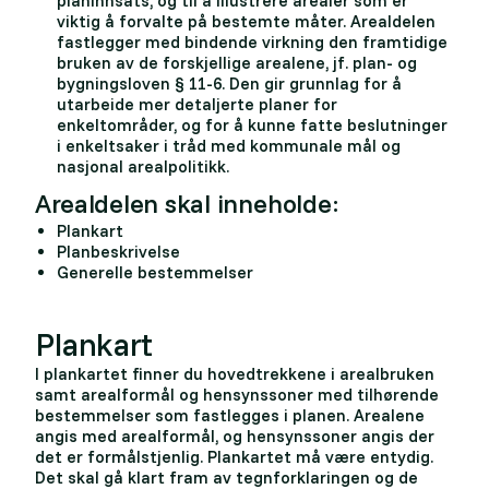
planinnsats, og til å illustrere arealer som er
viktig å forvalte på bestemte måter. Arealdelen
fastlegger med bindende virkning den framtidige
bruken av de forskjellige arealene, jf. plan- og
bygningsloven § 11-6. Den gir grunnlag for å
utarbeide mer detaljerte planer for
enkeltområder, og for å kunne fatte beslutninger
i enkeltsaker i tråd med kommunale mål og
nasjonal arealpolitikk.
Arealdelen skal inneholde:
Plankart
Planbeskrivelse
Generelle bestemmelser
Plankart
I plankartet finner du hovedtrekkene i arealbruken
samt arealformål og hensynssoner med tilhørende
bestemmelser som fastlegges i planen. Arealene
angis med arealformål, og hensynssoner angis der
det er formålstjenlig. Plankartet må være entydig.
Det skal gå klart fram av tegnforklaringen og de