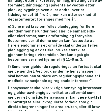
båndlagt etter slikt rettsgrunnlag, med angivelse av
formålet. Båndlegging i påvente av vedtak etter
plan- og bygningsloven eller andre lover er
tidsbegrenset til fire år, men kan etter søknad til
departementet forlenges med fire år.
e) Sone med krav om felles planlegging for flere
eiendommer, herunder med særlige samarbeids-
eller eierformer, samt omforming og fornyelse.
Bestemmelser til denne sonen kan fastsette at
flere eiendommer i et område skal undergis felles
planlegging og at det skal brukes særskilte
gjennomførings-virkemidler. Det kan også gis
bestemmelser med hjemmel i § 11–9 nr. 3.
f) Sone hvor gjeldende reguleringsplan fortsatt skal
gjelde uendret. Ved bruk av denne hensynssonen
skal kommunen vurdere om reguleringsplanene er i
medhold av nasjonale og regionale interesser”.
Hensynssoner skal vise viktige hensyn og interesser
og gjelder uavhengig av hvilket arealformål som
gjelder i et område. Hensynssoner kan være knyttet
til naturgitte eller lovregulerte forhold som gir
direkte begrensninger for arealbruken, eller til krav