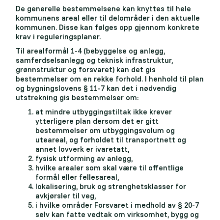
De generelle bestemmelsene kan knyttes til hele
kommunens areal eller til delområder i den aktuelle
kommunen. Disse kan følges opp gjennom konkrete
krav i reguleringsplaner.
Til arealformål 1-4 (bebyggelse og anlegg,
samferdselsanlegg og teknisk infrastruktur,
grønnstruktur og forsvaret) kan det gis
bestemmelser om en rekke forhold. I henhold til plan
og bygningslovens § 11-7 kan det i nødvendig
utstrekning gis bestemmelser om:
at mindre utbyggingstiltak ikke krever
ytterligere plan dersom det er gitt
bestemmelser om utbyggingsvolum og
uteareal, og forholdet til transportnett og
annet lovverk er ivaretatt,
fysisk utforming av anlegg,
hvilke arealer som skal være til offentlige
formål eller fellesareal,
lokalisering, bruk og strenghetsklasser for
avkjørsler til veg,
i hvilke områder Forsvaret i medhold av § 20-7
selv kan fatte vedtak om virksomhet, bygg og