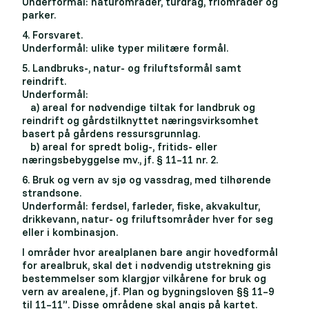
Underformål: naturområder, turdrag, friområder og
parker.
4. Forsvaret.
Underformål: ulike typer militære formål.
5. Landbruks-, natur- og friluftsformål samt
reindrift.
Underformål:
a) areal for nødvendige tiltak for landbruk og
reindrift og gårdstilknyttet næringsvirksomhet
basert på gårdens ressursgrunnlag.
b) areal for spredt bolig-, fritids- eller
næringsbebyggelse mv., jf. § 11–11 nr. 2.
6. Bruk og vern av sjø og vassdrag, med tilhørende
strandsone.
Underformål: ferdsel, farleder, fiske, akvakultur,
drikkevann, natur- og friluftsområder hver for seg
eller i kombinasjon.
I områder hvor arealplanen bare angir hovedformål
for arealbruk, skal det i nødvendig utstrekning gis
bestemmelser som klargjør vilkårene for bruk og
vern av arealene, jf. Plan og bygningsloven §§ 11–9
til 11–11”. Disse områdene skal angis på kartet.