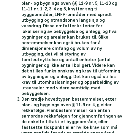
plan- og bygningsloven §§ 11-9 nr. 5, 11-10 og
11-11 nr. 1, 2, 3, 4 og 5, knytter seg til
byggeområder, LNFR-områder med spredt
utbygging og strandsonen langs sjø og
vassdrag. Disse omfatter kriterier for
lokalisering av bebyggelse og anlegg, og hva
bygninger og arealer kan brukes til. Slike
bestemmelser kan også brukes for å
dimensjonere omfang og volum av ny
utbygging, det vil si styring av
tomteutnyttelse og antall enheter (antall
bygninger og ikke antall boliger). Videre kan
det stilles funksjonskrav og krav til utforming
av bygninger og anlegg. Det kan også stilles
krav til utomhusløsninger og opparbeiding av
utearealer med videre samtidig med
bebyggelsen.
Den tredje hovedtypen bestemmelser, etter
plan- og bygningsloven § 11-9 nr. 4, gjelder
rekkefølge. Planbestemmelser kan enten
samordne rekkefølgen for gjennomføringen av
de enkelte tiltak i et byggeområde, eller
fastsette tidspunkt eller hvilke krav som må
være oppfylt for når et område anses for å