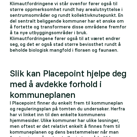
Klimautfordringene vi står ovenfor fører også til
større oppmerksomhet rundt høy arealutnyttelse i
sentrumsområder og rundt kollektivknutepunkt. En
del sentralt beliggende kommuner har et ønske om
å fortette og transformere disse områdene fremfor
å ta nye utbyggingsområder i bruk.
Klimautfordringene fører også til at været endrer
seg, og det er også stad større bevissthet rundt å
beholde biologisk mangfold i floraen og faunaen.
Slik kan Placepoint hjelpe deg
med å avdekke forhold i
kommuneplanen
I Placepoint finner du enkelt frem til kommuneplan
og reguleringsplan på tomten du undersøker. Herfra
har vi linket inn til den enkelte kommunens
hjemmesider. Ulike kommuner har ulike løsninger,
men oftest er det relativt enkelt å finnes frem til
kommuneplanen og dens bestemmelser når man