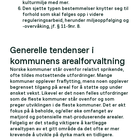
kulturmiljø med mer.
Den sjette typen bestemmelser knytter seg til
forhold som skal følges opp i videre
reguleringsarbeid, herunder miljøoppfølging og
-overvåking, jf. § 11-9nr. 8.
Generelle tendenser i
kommunens arealforvaltning
Norske kommuner står ovenfor relativt sprikende,
ofte tildes motsettende utfordringer. Mange
kommuner opplever fraflytting, mens noen opplever
begrenset tilgang på areal for å støtte opp under
ønsket vekst. Likevel er det noen felles utfordringer
som de fleste kommuner står ovenfor og som
preger utviklingen i de fleste kommuner. Det er økt
fokus på å beholde, og/eller øke omfanget av
matjord og potensielle mat-produserende arealer.
Følgelig er det stadig viktigere å kartlegge
arealtypen av et gitt område da det ofte er mer
krevende å utvikle på dyrka mark en tidligere.