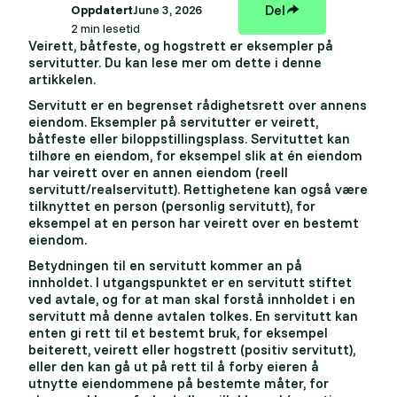
Del
Oppdatert
June 3, 2026
2 min lesetid
Veirett, båtfeste, og hogstrett er eksempler på
servitutter. Du kan lese mer om dette i denne
artikkelen.
Servitutt er en begrenset rådighetsrett over annens
eiendom. Eksempler på servitutter er veirett,
båtfeste eller biloppstillingsplass. Servituttet kan
tilhøre en eiendom, for eksempel slik at én eiendom
har veirett over en annen eiendom (reell
servitutt/realservitutt). Rettighetene kan også være
tilknyttet en person (personlig servitutt), for
eksempel at en person har veirett over en bestemt
eiendom.
Betydningen til en servitutt kommer an på
innholdet. I utgangspunktet er en servitutt stiftet
ved avtale, og for at man skal forstå innholdet i en
servitutt må denne avtalen tolkes. En servitutt kan
enten gi rett til et bestemt bruk, for eksempel
beiterett, veirett eller hogstrett (positiv servitutt),
eller den kan gå ut på rett til å forby eieren å
utnytte eiendommene på bestemte måter, for