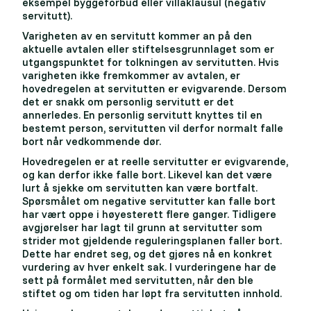
eksempel byggeforbud eller villaklausul (negativ
servitutt).
Varigheten av en servitutt kommer an på den
aktuelle avtalen eller stiftelsesgrunnlaget som er
utgangspunktet for tolkningen av servitutten. Hvis
varigheten ikke fremkommer av avtalen, er
hovedregelen at servitutten er evigvarende. Dersom
det er snakk om personlig servitutt er det
annerledes. En personlig servitutt knyttes til en
bestemt person, servitutten vil derfor normalt falle
bort når vedkommende dør.
Hovedregelen er at reelle servitutter er evigvarende,
og kan derfor ikke falle bort. Likevel kan det være
lurt å sjekke om servitutten kan være bortfalt.
Spørsmålet om negative servitutter kan falle bort
har vært oppe i høyesterett flere ganger. Tidligere
avgjørelser har lagt til grunn at servitutter som
strider mot gjeldende reguleringsplanen faller bort.
Dette har endret seg, og det gjøres nå en konkret
vurdering av hver enkelt sak. I vurderingene har de
sett på formålet med servitutten, når den ble
stiftet og om tiden har løpt fra servitutten innhold.