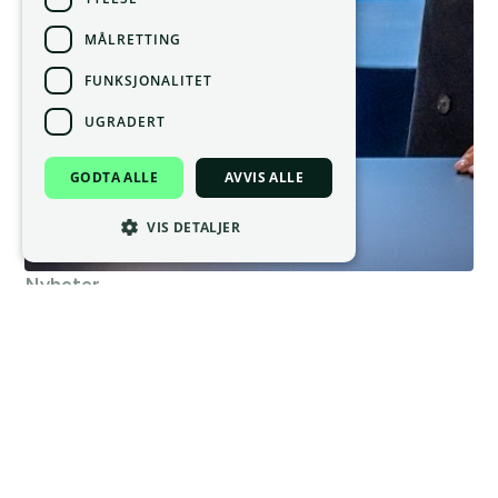
MÅLRETTING
FUNKSJONALITET
UGRADERT
GODTA ALLE
AVVIS ALLE
VIS DETALJER
Nyheter
11.3.25
Visma Property Solutions og Placepoint i
strategisk samarbeid