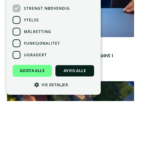
STRENGT NØDVENDIG
YTELSE
MÅLRETTING
Nyheter
FUNKSJONALITET
11.3.25
Visma Property Solutions og Placepoint i
UGRADERT
strategisk samarbeid
GODTA ALLE
AVVIS ALLE
VIS DETALJER