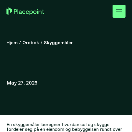
Hjem
/
Ordbok
/
Skyggemåler
May 27, 2026
En skyggemåler beregner hvordan sol og skygge
fordeler seg på en eiendom og bebyggelsen rundt over