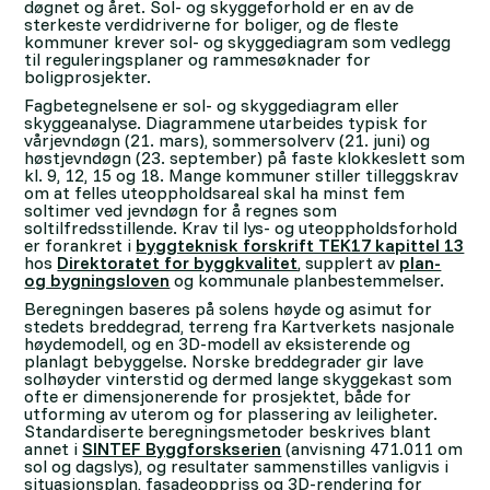
døgnet og året. Sol- og skyggeforhold er en av de
sterkeste verdidriverne for boliger, og de fleste
kommuner krever sol- og skyggediagram som vedlegg
til reguleringsplaner og rammesøknader for
boligprosjekter.
Fagbetegnelsene er sol- og skyggediagram eller
skyggeanalyse. Diagrammene utarbeides typisk for
vårjevndøgn (21. mars), sommersolverv (21. juni) og
høstjevndøgn (23. september) på faste klokkeslett som
kl. 9, 12, 15 og 18. Mange kommuner stiller tilleggskrav
om at felles uteoppholdsareal skal ha minst fem
soltimer ved jevndøgn for å regnes som
soltilfredsstillende. Krav til lys- og uteoppholdsforhold
er forankret i
byggteknisk forskrift TEK17 kapittel 13
hos
Direktoratet for byggkvalitet
, supplert av
plan-
og bygningsloven
og kommunale planbestemmelser.
Beregningen baseres på solens høyde og asimut for
stedets breddegrad, terreng fra Kartverkets nasjonale
høydemodell, og en 3D-modell av eksisterende og
planlagt bebyggelse. Norske breddegrader gir lave
solhøyder vinterstid og dermed lange skyggekast som
ofte er dimensjonerende for prosjektet, både for
utforming av uterom og for plassering av leiligheter.
Standardiserte beregningsmetoder beskrives blant
annet i
SINTEF Byggforskserien
(anvisning 471.011 om
sol og dagslys), og resultater sammenstilles vanligvis i
situasjonsplan, fasadeoppriss og 3D-rendering for