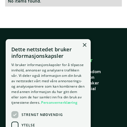
No items found.
×
E-post
Dette nettstedet bruker
support@placepoint.no
informasjonskapsler
Selskapet
Brukområder
Vi bruker informasjonskapsler for å tilpasse
Hjem
Forstå eiendom
innhold, annonser og analysere trafikken
Om oss
Finne riktig eiendom
vår. Vi deler også informasjon om din bruk
Ansatte
Finn riktig person
av nettstedet vårt med våre annonserings-
Kontakt oss
Finn riktig leietaker
og analysepartnere som kan kombinere den
Personvern
Verdi og potensial
med annen informasjon du har gitt dem
Vilkår for bruk
Risiko
eller som de har samlet inn fra din bruk av
Informasjonskapsler
Portefølje
tjenestene deres.
Personvernerklæring
Ressurser
STRENGT NØDVENDIG
Ordbok
Innsikt
YTELSE