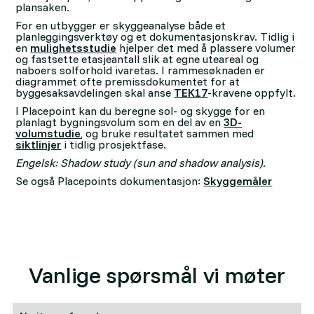
plansaken.
For en utbygger er skyggeanalyse både et
planleggingsverktøy og et dokumentasjonskrav. Tidlig i
en
mulighetsstudie
hjelper det med å plassere volumer
og fastsette etasjeantall slik at egne uteareal og
naboers solforhold ivaretas. I rammesøknaden er
diagrammet ofte premissdokumentet for at
byggesaksavdelingen skal anse
TEK17
-kravene oppfylt.
I Placepoint kan du beregne sol- og skygge for en
planlagt bygningsvolum som en del av en
3D-
volumstudie
, og bruke resultatet sammen med
siktlinjer
i tidlig prosjektfase.
Engelsk: Shadow study (sun and shadow analysis).
Se også Placepoints dokumentasjon:
Skyggemåler
Vanlige spørsmål vi møter