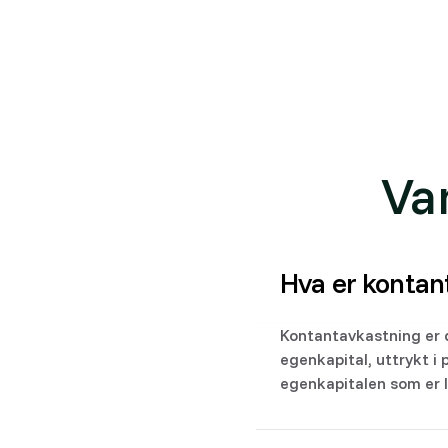
Engelsk: Cash-on-cash return.
Se også Placepoints dokumentasjon:
Kontanta
Va
Hva er kontan
Kontantavkastning er 
egenkapital, uttrykt i 
egenkapitalen som er l