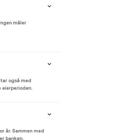
ingen måler
tar også med
 eierperioden.
 for år. Sammen med
ter banken.