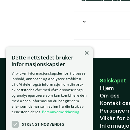
×
Dette nettstedet bruker
informasjonskapsler
Vi bruker informasjonskapsler for å tilpasse
E-post
innhold, annonser og analysere trafikken
Selskapet
vår. Vi deler også informasjon om din bruk
support@placepoint.no
Hjem
av nettstedet vårt med våre annonserings-
Telefon
Om oss
og analysepartnere som kan kombinere den
+47 924 36 973
med annen informasjon du har gitt dem
Kontakt os
eller som de har samlet inn fra din bruk av
Personver
tjenestene deres.
Personvernerklæring
Vilkår for 
STRENGT NØDVENDIG
Informasjo