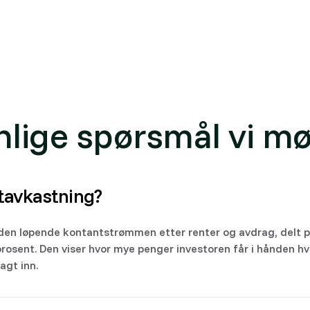
vkastning
nlige spørsmål vi mø
tavkastning?
den løpende kontantstrømmen etter renter og avdrag, delt p
prosent. Den viser hvor mye penger investoren får i hånden hver
agt inn.