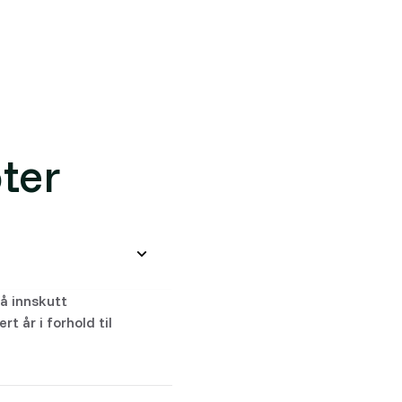
ter
å innskutt
t år i forhold til