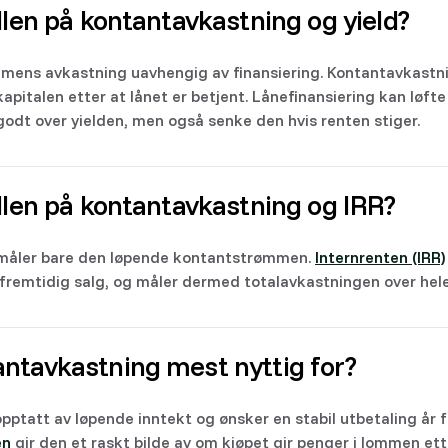
llen på kontantavkastning og yield?
ens avkastning uavhengig av finansiering. Kontantavkastn
pitalen etter at lånet er betjent. Lånefinansiering kan løfte
dt over yielden, men også senke den hvis renten stiger.
llen på kontantavkastning og IRR?
måler bare den løpende kontantstrømmen.
Internrenten (IRR)
fremtidig salg, og måler dermed totalavkastningen over hele
ntavkastning mest nyttig for?
opptatt av løpende inntekt og ønsker en stabil utbetaling år
en
gir den et raskt bilde av om kjøpet gir penger i lommen et