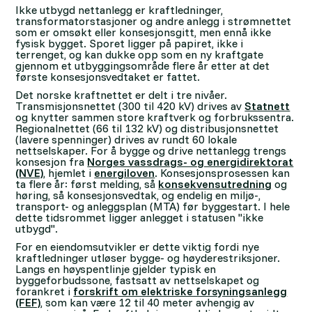
Ikke utbygd nettanlegg er kraftledninger,
transformatorstasjoner og andre anlegg i strømnettet
som er omsøkt eller konsesjonsgitt, men ennå ikke
fysisk bygget. Sporet ligger på papiret, ikke i
terrenget, og kan dukke opp som en ny kraftgate
gjennom et utbyggingsområde flere år etter at det
første konsesjonsvedtaket er fattet.
Det norske kraftnettet er delt i tre nivåer.
Transmisjonsnettet (300 til 420 kV) drives av
Statnett
og knytter sammen store kraftverk og forbrukssentra.
Regionalnettet (66 til 132 kV) og distribusjonsnettet
(lavere spenninger) drives av rundt 60 lokale
nettselskaper. For å bygge og drive nettanlegg trengs
konsesjon fra
Norges vassdrags- og energidirektorat
(NVE)
, hjemlet i
energiloven
. Konsesjonsprosessen kan
ta flere år: først melding, så
konsekvensutredning
og
høring, så konsesjonsvedtak, og endelig en miljø-,
transport- og anleggsplan (MTA) før byggestart. I hele
dette tidsrommet ligger anlegget i statusen "ikke
utbygd".
For en eiendomsutvikler er dette viktig fordi nye
kraftledninger utløser bygge- og høyderestriksjoner.
Langs en høyspentlinje gjelder typisk en
byggeforbudssone, fastsatt av nettselskapet og
forankret i
forskrift om elektriske forsyningsanlegg
(FEF)
, som kan være 12 til 40 meter avhengig av