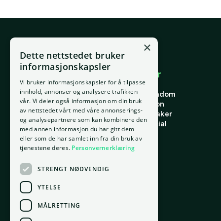
×
E-post
Dette nettstedet bruker
support@placepoint.no
informasjonskapsler
Selskapet
Brukområder
Vi bruker informasjonskapsler for å tilpasse
Hjem
Forstå eiendom
innhold, annonser og analysere trafikken
Om oss
Finne riktig eiendom
vår. Vi deler også informasjon om din bruk
Ansatte
Finn riktig person
av nettstedet vårt med våre annonserings-
Kontakt oss
Finn riktig leietaker
og analysepartnere som kan kombinere den
Personvern
Verdi og potensial
med annen informasjon du har gitt dem
Vilkår for bruk
Risiko
eller som de har samlet inn fra din bruk av
Informasjonskapsler
Portefølje
tjenestene deres.
Personvernerklæring
Ressurser
STRENGT NØDVENDIG
Ordbok
Innsikt
YTELSE
Docs
MÅLRETTING