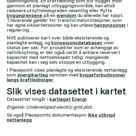
spenningsnivå. En kraftledning som blir bygget midt
gjennom et planlagt utbyggingsområde, kan altså
redusere utnyttelsesgraden vesentlig eller flytte
byggegrensene
på en
eiendom
du allerede har kjøpt.
Tilsvarende gjelder for transformatorstasjoner, som
har egne sikkerhetssoner og kan utløse
hensynssoner
i
regulering.
NVE publiserer kart over både eksisterende og
planlagte anlegg, og
konsesjonsdatabasen
viser
status per sak. For prosjekter som er avhengige av
nettilknytning, er det også verdt å avklare reservert
kapasitet med nettselskapet tidlig: manglende
kapasitet kan i seg selv stoppe en utbygging.
I Placepoint vises planlagte og eksisterende nettanlegg
som
energikartlag
sammen med
byggeforbudssoner
langs kraftledninger
.
Slik vises datasettet i kartet
Datasettet inngår i
kartlaget
Energi
:
Engelsk: Undeveloped electric grid plot.
Se også Placepoints dokumentasjon:
Ikke utbygd
nettanlegg