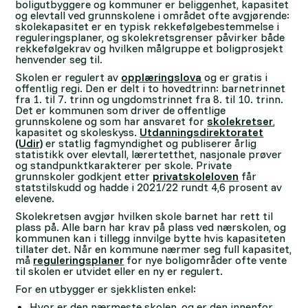
boligutbyggere og kommuner er beliggenhet, kapasitet
og elevtall ved grunnskolene i området ofte avgjørende:
skolekapasitet er en typisk rekkefølgebestemmelse i
reguleringsplaner, og skolekretsgrenser påvirker både
rekkefølgekrav og hvilken målgruppe et boligprosjekt
henvender seg til.
Skolen er regulert av
opplæringslova
og er gratis i
offentlig regi. Den er delt i to hovedtrinn: barnetrinnet
fra 1. til 7. trinn og ungdomstrinnet fra 8. til 10. trinn.
Det er kommunen som driver de offentlige
grunnskolene og som har ansvaret for
skolekretser
,
kapasitet og skoleskyss.
Utdanningsdirektoratet
(Udir)
er statlig fagmyndighet og publiserer årlig
statistikk over elevtall, lærertetthet, nasjonale prøver
og standpunktkarakterer per skole. Private
grunnskoler godkjent etter
privatskoleloven
får
statstilskudd og hadde i 2021/22 rundt 4,6 prosent av
elevene.
Skolekretsen avgjør hvilken skole barnet har rett til
plass på. Alle barn har krav på plass ved nærskolen, og
kommunen kan i tillegg innvilge bytte hvis kapasiteten
tillater det. Når en kommune nærmer seg full kapasitet,
må
reguleringsplaner
for nye boligområder ofte vente
til skolen er utvidet eller en ny er regulert.
For en utbygger er sjekklisten enkel:
Hvor er den nærmeste skolen, og er den innenfor