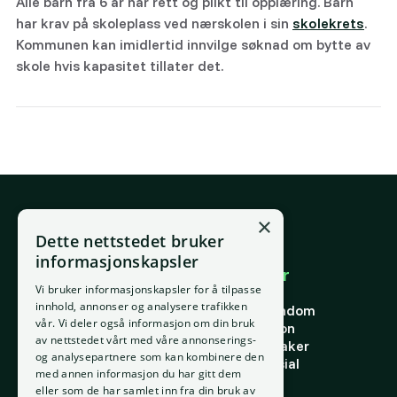
Alle barn fra 6 år har rett og plikt til opplæring. Barn
har krav på skoleplass ved nærskolen i sin
skolekrets
.
Kommunen kan imidlertid innvilge søknad om bytte av
skole hvis kapasitet tillater det.
×
E-post
Dette nettstedet bruker
support@placepoint.no
informasjonskapsler
Selskapet
Brukområder
Vi bruker informasjonskapsler for å tilpasse
Hjem
Forstå eiendom
innhold, annonser og analysere trafikken
Om oss
Finne riktig eiendom
vår. Vi deler også informasjon om din bruk
Ansatte
Finn riktig person
av nettstedet vårt med våre annonserings-
Kontakt oss
Finn riktig leietaker
og analysepartnere som kan kombinere den
Personvern
Verdi og potensial
med annen informasjon du har gitt dem
Vilkår for bruk
Risiko
eller som de har samlet inn fra din bruk av