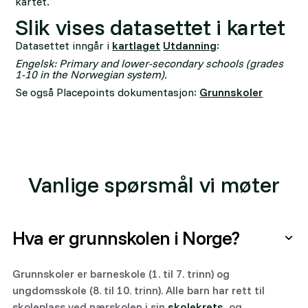
kartet.
Slik vises datasettet i kartet
Datasettet inngår i
kartlaget
Utdanning
:
Engelsk: Primary and lower-secondary schools (grades
1-10 in the Norwegian system).
Se også Placepoints dokumentasjon:
Grunnskoler
Vanlige spørsmål vi møter
Hva er grunnskolen i Norge?
Grunnskoler er barneskole (1. til 7. trinn) og
ungdomsskole (8. til 10. trinn). Alle barn har rett til
skoleplass ved nærskolen i sin
skolekrets
, og