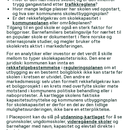
trygg gangavstand etter
trafikkreglene
?
Hvor mange ledige plasser har skolen ved oppstart,
og hva sier kommunens skoleutbyggingsplan?
Er det rekkefølgekrav om skolekapasitet i
kommuneplanen
eller områdeplanen?
Tilgang til en god skole er også en sterk faktor for
boligpriser. Barnefamiliers betalingsvilje for nærhet til
en populær skole er dokumentert i flere norske og
internasjonale studier, og megler bruker ofte
skolekrets aktivt i markedsføringen.
For en analytiker eller investor er det verdt å skille
mellom to typer skolekapasitetsrisiko. Den ene er
juridisk: kommunen kan innta en
rekkefølgebestemmelse
i
reguleringsplanen
om at
utbygging av en bestemt boligblokk ikke kan starte før
skolen i kretsen er utvidet. Den andre er
markedsmessig: selv uten formelt rekkefølgekrav kan
et boligprosjekt i en krets med overfylte skoler møte
motstand i kommunens politiske behandling eller i
naboprotester. Å kartlegge skolens faktiske
kapasitetsutnyttelse og kommunens utbyggingsplan
for skolekapasitet er derfor en del av den tidlige
mulighetsvurderingen, ikke bare en etterpliktelse.
I Placepoint kan du slå på
utdanning-kartlaget
for å se
grunnskoler, ungdomsskoler,
videregående skoler
og
barnehager med navn, kapasitet og elevtall direkte i